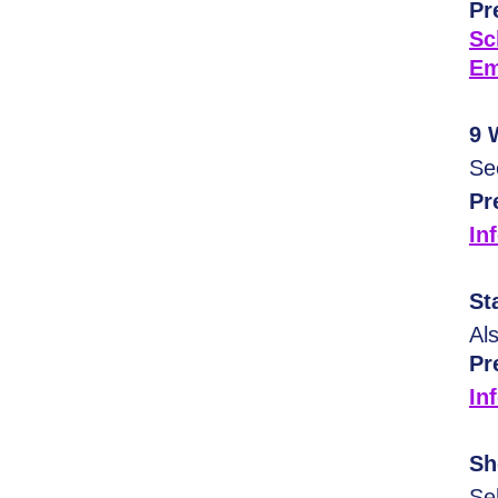
Pr
Sc
Em
9 
Se
Pr
In
St
Al
Pr
In
Sh
Se