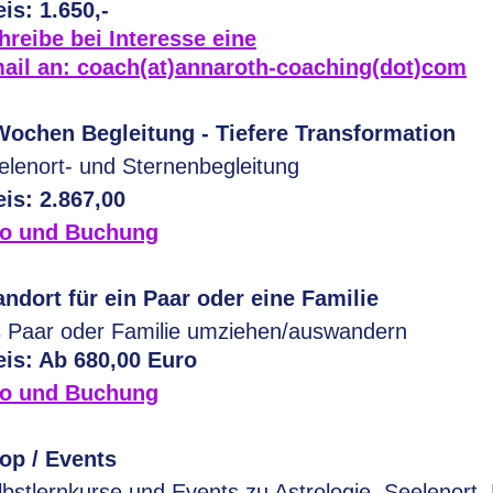
eis: 1.650,-
hreibe bei Interesse eine
ail an: coach(at)annaroth-coaching(dot)com
Wochen Begleitung - Tiefere Transformation
elenort- und Sternenbegleitung
eis: 2.867,00
fo und Buchung
andort für ein Paar oder eine Familie
s Paar oder Familie umziehen/auswandern
eis: Ab 680,00 Euro
fo und Buchung
op / Events
lbstlernkurse und Events zu Astrologie, Seelenort