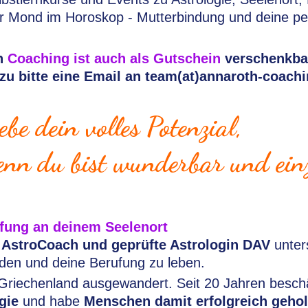
r Mond im Horoskop - Mutterbindung und deine pe
n
Coaching ist auch als Gutschein
verschenkba
zu bitte eine Email an team(at)annaroth-coach
ebe dein volles Potenzial,
enn du bist wunderbar und einz
ufung an deinem Seelenort
, AstroCoach und geprüfte Astrologin DAV
unters
inden und deine Berufung zu leben.
Griechenland ausgewandert. Seit 20 Jahren beschä
gie
und habe
Menschen damit erfolgreich gehol