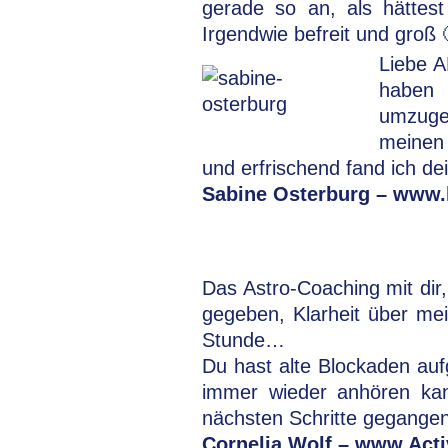
gerade so an, als hättes
Irgendwie befreit und gro
Liebe A
haben 
umzugeh
meinen 
und erfrischend fand ich de
Sabine Osterburg – www.l
Das Astro-Coaching mit dir,
gegeben, Klarheit über me
Stunde…
Du hast alte Blockaden auf
immer wieder anhören kann
nächsten Schritte gegangen 
Cornelia Wolf – www.Act