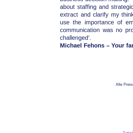
about staffing and strategi
extract and clarify my th
use the importance of em
communication was no prob
challenged’.
Michael Fehons – Your f
Alle Prei
Zurüc