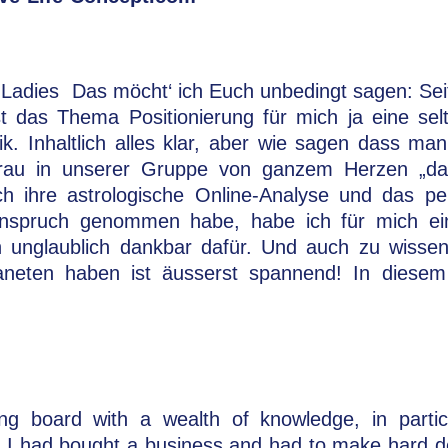
 Ladies
Das möcht‘ ich Euch unbedingt sagen: Seit
st das Thema Positionierung für mich ja eine se
k. Inhaltlich alles klar, aber wie sagen dass m
rau in unserer Gruppe von ganzem Herzen „da
h ihre astrologische Online-Analyse und das pe
 Anspruch genommen habe, habe ich für mich ei
 unglaublich dankbar dafür. Und auch zu wisse
aneten haben ist äusserst spannend! In diesem 
g board with a wealth of knowledge, in particu
 I had bought a business and had to make hard d