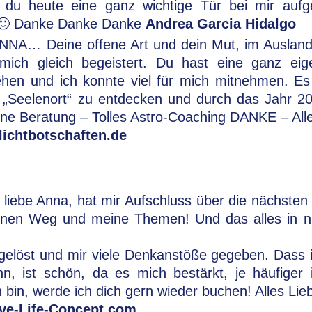
t du heute eine ganz wichtige Tür bei mir aufg
ß 🙂 Danke Danke Danke
Andrea Garcia Hidalgo
NNA… Deine offene Art und dein Mut, im Auslan
mich gleich begeistert. Du hast eine ganz eige
en und ich konnte viel für mich mitnehmen. Es 
„Seelenort“ zu entdecken und durch das Jahr 201
ine Beratung – Tolles Astro-Coaching DANKE – Alle
ichtbotschaften.de
 liebe Anna, hat mir Aufschluss über die nächsten 
inen Weg und meine Themen! Und das alles in n
gelöst und mir viele Denkanstöße gegeben. Dass 
, ist schön, da es mich bestärkt, je häufiger
bin, werde ich dich gern wieder buchen! Alles Lie
ive-Life-Concept.com