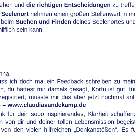
tehen und
die richtigen Entscheidungen
zu treffe
 Seelenort
nehmen einen großen Stellenwert in mei
r beim
Suchen und Finden
deines Seelenortes un
ilflich sein kann.
nna,
uss ich doch mal ein Feedback schreiben zu mein
tan, du hattest mir damals gesagt, Korfu ist gut,
gistriert, musste mir das aber jetzt nochmal anhö
p – www.claudiavandekamp.de
k für dein sooo inspirierendes, Klarheit schaffe
in von dir und deiner tollen Lebensmission begeis
von den vielen hilfreichen „Denkanstößen“. Es fü