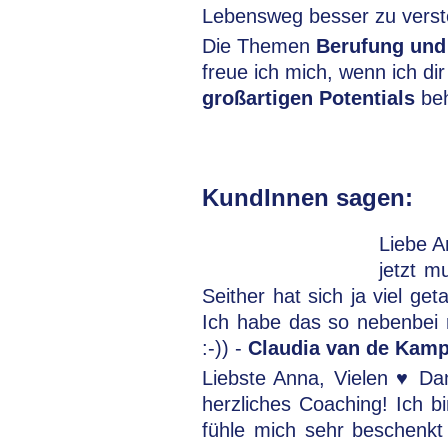
Lebensweg besser zu vers
Die Themen
Berufung und
freue ich mich, wenn ich di
großartigen Potentials
beh
KundInnen sagen:
Liebe A
jetzt m
Seither hat sich ja viel ge
Ich habe das so nebenbei re
:-)) -
Claudia van de Kam
Liebste Anna, Vielen ♥ Dan
herzliches Coaching! Ich b
fühle mich sehr beschenkt 