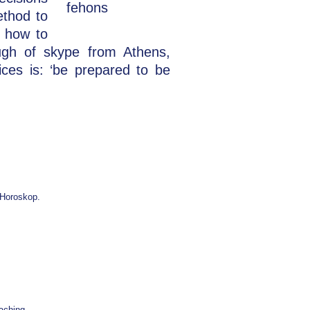
ethod to
d how to
ugh of skype from Athens,
ces is: ‘be prepared to be
 Horoskop.
aching