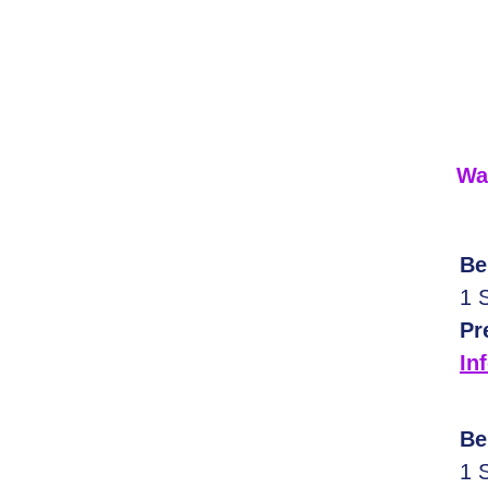
Wa
Be
1 
Pr
In
Be
1 