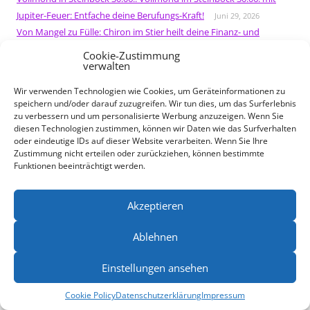
Jupiter-Feuer: Entfache deine Berufungs-Kraft!
Juni 29, 2026
Von Mangel zu Fülle: Chiron im Stier heilt deine Finanz- und
Selbstwertthemen
Juni 18, 2026
Cookie-Zustimmung
verwalten
Neumond in Zwillinge 15.06: Chiron heilt Selbstzweifel –
Bewusstsein erschafft Materie
Juni 10, 2026
Wir verwenden Technologien wie Cookies, um Geräteinformationen zu
Sommersonnenwende im Juni
Jupiter im Löwen bringt Glück,
speichern und/oder darauf zuzugreifen. Wir tun dies, um das Surferlebnis
Mut und strahlende Chancen
zu verbessern und um personalisierte Werbung anzuzeigen. Wenn Sie
Juni 1, 2026
diesen Technologien zustimmen, können wir Daten wie das Surfverhalten
Schütze-Vollmond 31.05: Veränderung beginnt jetzt
Mai 31, 2026
oder eindeutige IDs auf dieser Website verarbeiten. Wenn Sie Ihre
Neumond in Stier 16.05.: Materie meistern
Mai 12, 2026
Zustimmung nicht erteilen oder zurückziehen, können bestimmte
Vollmond in Skorpion 01.05.: Macht vs. Ohnmacht
Funktionen beeinträchtigt werden.
April 30, 2026
Saturn-Return: Ein Blumenstrauß für mich und feiern
April 6, 2026
Akzeptieren
Ablehnen
Einstellungen ansehen
Cookie Policy
Datenschutzerklärung
Impressum