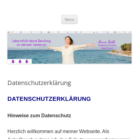
Anna Roth AstroCoaching
Seelenort-Finderin – AstroCoach
Zum
Menü
Inhalt
springen
Datenschutzerklärung
DATENSCHUTZERKLÄRUNG
Hinweise zum Datenschutz
Herzlich willkommen auf meiner Webseite. Als