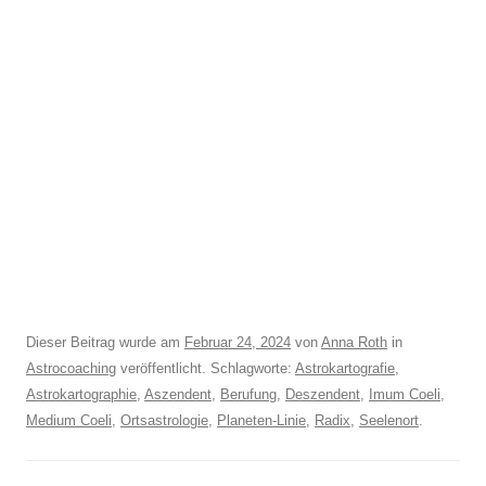
Dieser Beitrag wurde am
Februar 24, 2024
von
Anna Roth
in
Astrocoaching
veröffentlicht. Schlagworte:
Astrokartografie
,
Astrokartographie
,
Aszendent
,
Berufung
,
Deszendent
,
Imum Coeli
,
Medium Coeli
,
Ortsastrologie
,
Planeten-Linie
,
Radix
,
Seelenort
.