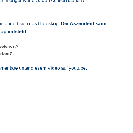
oder in enger Nähe zu den Achsen stehen?
nn ändert sich das Horoskop.
Der Aszendent kann
op entsteht.
Seelenort?
 leben?
mentare unter diesem Video auf youtube.