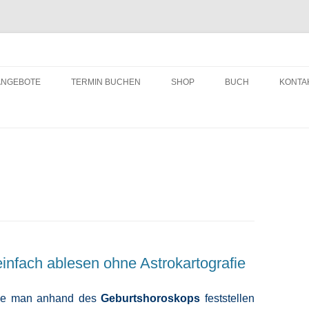
ching
Zum
Inhalt
ANGEBOTE
TERMIN BUCHEN
SHOP
BUCH
KONTA
springen
einfach ablesen ohne Astrokartografie
 wie man anhand des
Geburtshoroskops
feststellen