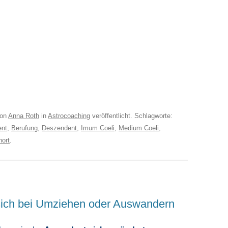
on
Anna Roth
in
Astrocoaching
veröffentlicht. Schlagworte:
ent
,
Berufung
,
Deszendent
,
Imum Coeli
,
Medium Coeli
,
nort
.
sich bei Umziehen oder Auswandern