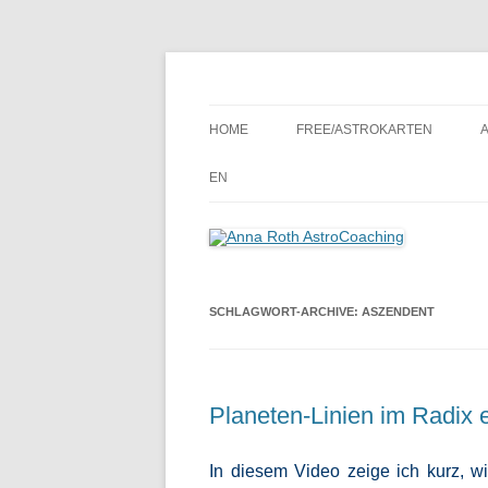
Seelenort-Finderin – AstroCoach
Anna Roth AstroCoa
HOME
FREE/ASTROKARTEN
EN
SCHLAGWORT-ARCHIVE:
ASZENDENT
Planeten-Linien im Radix 
In diesem Video zeige ich kurz,