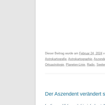
Dieser Beitrag wurde am
Februar 24, 2024
v
Astrokartografie
,
Astrokartographie
,
Aszend
Ortsastrologie
,
Planeten-Linie
,
Radix
,
Seele
Der Aszendent verändert 