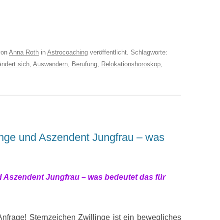
on
Anna Roth
in
Astrocoaching
veröffentlicht. Schlagworte:
ndert sich
,
Auswandern
,
Berufung
,
Relokationshoroskop
,
linge und Aszendent Jungfrau – was
nd Aszendent Jungfrau – was bedeutet das für
Anfrage! Sternzeichen Zwillinge ist ein bewegliches