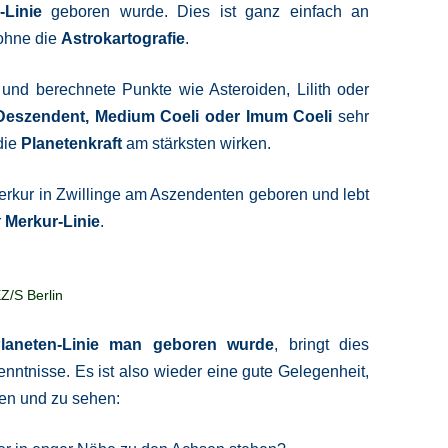
-Linie
geboren wurde. Dies ist ganz einfach an
ohne die
Astrokartografie
.
nd berechnete Punkte wie Asteroiden, Lilith oder
Deszendent, Medium Coeli oder Imum Coeli
sehr
die
Planetenkraft
am stärksten wirken.
Merkur in Zwillinge am Aszendenten geboren und lebt
r
Merkur-Linie
.
Z/S Berlin
aneten-Linie man geboren wurde
, bringt dies
enntnisse. Es ist also wieder eine gute Gelegenheit,
n und zu sehen: