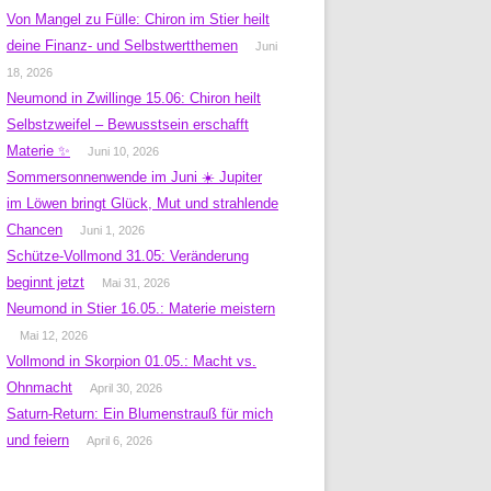
Von Mangel zu Fülle: Chiron im Stier heilt
deine Finanz- und Selbstwertthemen
Juni
18, 2026
Neumond in Zwillinge 15.06: Chiron heilt
Selbstzweifel – Bewusstsein erschafft
Materie ✨
Juni 10, 2026
Sommersonnenwende im Juni ☀️ Jupiter
im Löwen bringt Glück, Mut und strahlende
Chancen
Juni 1, 2026
Schütze-Vollmond 31.05: Veränderung
beginnt jetzt
Mai 31, 2026
Neumond in Stier 16.05.: Materie meistern
Mai 12, 2026
Vollmond in Skorpion 01.05.: Macht vs.
Ohnmacht
April 30, 2026
Saturn-Return: Ein Blumenstrauß für mich
und feiern
April 6, 2026