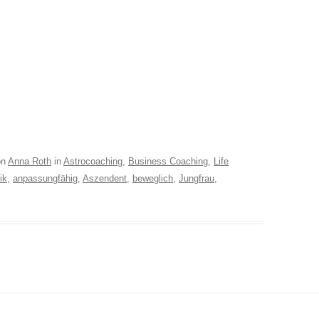
on
Anna Roth
in
Astrocoaching
,
Business Coaching
,
Life
ik
,
anpassungfähig
,
Aszendent
,
beweglich
,
Jungfrau
,