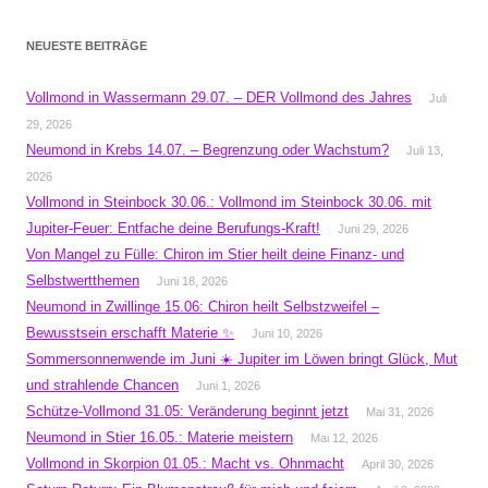
NEUESTE BEITRÄGE
Vollmond in Wassermann 29.07. – DER Vollmond des Jahres
Juli
29, 2026
Neumond in Krebs 14.07. – Begrenzung oder Wachstum?
Juli 13,
2026
Vollmond in Steinbock 30.06.: Vollmond im Steinbock 30.06. mit
Jupiter-Feuer: Entfache deine Berufungs-Kraft!
Juni 29, 2026
Von Mangel zu Fülle: Chiron im Stier heilt deine Finanz- und
Selbstwertthemen
Juni 18, 2026
Neumond in Zwillinge 15.06: Chiron heilt Selbstzweifel –
Bewusstsein erschafft Materie ✨
Juni 10, 2026
Sommersonnenwende im Juni ☀️ Jupiter im Löwen bringt Glück, Mut
und strahlende Chancen
Juni 1, 2026
Schütze-Vollmond 31.05: Veränderung beginnt jetzt
Mai 31, 2026
Neumond in Stier 16.05.: Materie meistern
Mai 12, 2026
Vollmond in Skorpion 01.05.: Macht vs. Ohnmacht
April 30, 2026