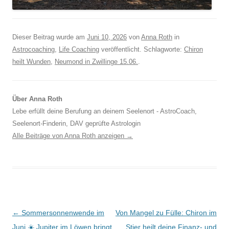
Dieser Beitrag wurde am
Juni 10, 2026
von
Anna Roth
in
Astrocoaching
,
Life Coaching
veröffentlicht. Schlagworte:
Chiron
heilt Wunden
,
Neumond in Zwillinge 15.06.
.
Über Anna Roth
Lebe erfüllt deine Berufung an deinem Seelenort - AstroCoach,
Seelenort-Finderin, DAV geprüfte Astrologin
Alle Beiträge von Anna Roth anzeigen
→
Beitragsnavigation
←
Sommersonnenwende im
Von Mangel zu Fülle: Chiron im
Juni ☀️ Jupiter im Löwen bringt
Stier heilt deine Finanz- und