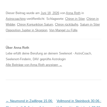
Dieser Beitrag wurde am
Juni 18, 2026
von
Anna Roth
in
Astrocoaching
veröffentlicht. Schlagworte:
Chiron in Stier
,
Chiron in
Widder
,
Chiron Konjunktion Saturn
,
Chiron rückläufig
,
Saturn in Stier
Opposition Jupiter in Skorpion
,
Von Mangel zu Fülle
.
Über Anna Roth
Lebe erfüllt deine Berufung an deinem Seelenort - AstroCoach,
Seelenort-Finderin, DAV geprüfte Astrologin
Alle Beiträge von Anna Roth anzeigen
→
Beitragsnavigation
←
Neumond in Zwillinge 15.06:
Vollmond in Steinbock 30.06.: