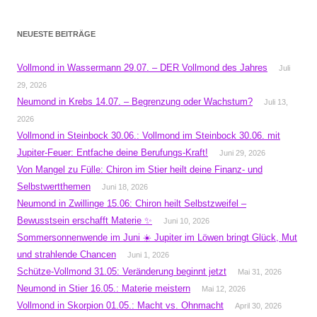
NEUESTE BEITRÄGE
Vollmond in Wassermann 29.07. – DER Vollmond des Jahres
Juli
29, 2026
Neumond in Krebs 14.07. – Begrenzung oder Wachstum?
Juli 13,
2026
Vollmond in Steinbock 30.06.: Vollmond im Steinbock 30.06. mit
Jupiter-Feuer: Entfache deine Berufungs-Kraft!
Juni 29, 2026
Von Mangel zu Fülle: Chiron im Stier heilt deine Finanz- und
Selbstwertthemen
Juni 18, 2026
Neumond in Zwillinge 15.06: Chiron heilt Selbstzweifel –
Bewusstsein erschafft Materie ✨
Juni 10, 2026
Sommersonnenwende im Juni ☀️ Jupiter im Löwen bringt Glück, Mut
und strahlende Chancen
Juni 1, 2026
Schütze-Vollmond 31.05: Veränderung beginnt jetzt
Mai 31, 2026
Neumond in Stier 16.05.: Materie meistern
Mai 12, 2026
Vollmond in Skorpion 01.05.: Macht vs. Ohnmacht
April 30, 2026