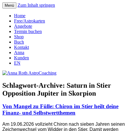
Zum Inhalt springen
Menü
Seelenort-Finderin – AstroCoach
Anna Roth AstroCoaching
Home
Free/Astrokarten
Angebote
Termin buchen
Shop
Buch
Kontakt
Anna
Kunden
EN
Schlagwort-Archive:
Saturn in Stier
Opposition Jupiter in Skorpion
Von Mangel zu Fülle: Chiron im Stier heilt deine
Finanz- und Selbstwertthemen
Am 19.06.2026 vollzieht Chiron nach sieben Jahren seinen
Zeichenwechsel vom Widder in den Stier. Damit werden