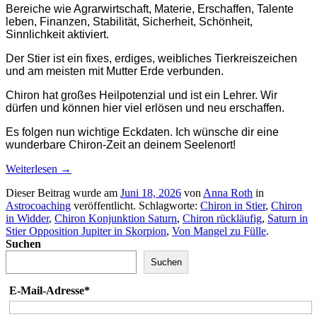
Bereiche wie Agrarwirtschaft, Materie, Erschaffen, Talente
leben, Finanzen, Stabilität, Sicherheit, Schönheit,
Sinnlichkeit aktiviert.
Der Stier ist ein fixes, erdiges, weibliches Tierkreiszeichen
und am meisten mit Mutter Erde verbunden.
Chiron hat großes Heilpotenzial und ist ein Lehrer. Wir
dürfen und können hier viel erlösen und neu erschaffen.
Es folgen nun wichtige Eckdaten. Ich wünsche dir eine
wunderbare Chiron-Zeit an deinem Seelenort!
Weiterlesen
→
Dieser Beitrag wurde am
Juni 18, 2026
von
Anna Roth
in
Astrocoaching
veröffentlicht. Schlagworte:
Chiron in Stier
,
Chiron
in Widder
,
Chiron Konjunktion Saturn
,
Chiron rückläufig
,
Saturn in
Stier Opposition Jupiter in Skorpion
,
Von Mangel zu Fülle
.
Suchen
Suchen
E-Mail-Adresse*