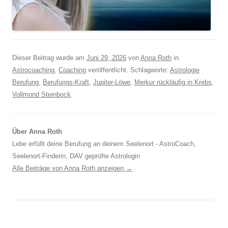
Dieser Beitrag wurde am
Juni 29, 2026
von
Anna Roth
in
Astrocoaching
,
Coaching
veröffentlicht. Schlagworte:
Astrologie
Berufung
,
Berufungs-Kraft
,
Jupiter-Löwe
,
Merkur rückläufig in Krebs
,
Vollmond Steinbock
.
Über Anna Roth
Lebe erfüllt deine Berufung an deinem Seelenort - AstroCoach,
Seelenort-Finderin, DAV geprüfte Astrologin
Alle Beiträge von Anna Roth anzeigen
→