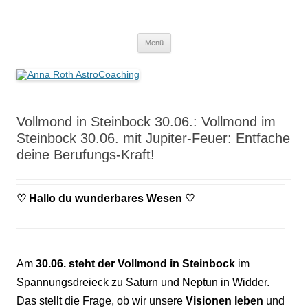
Anna Roth AstroCoaching
Seelenort-Finderin – AstroCoach
Zum
Menü
Inhalt
springen
Vollmond in Steinbock 30.06.: Vollmond im
Steinbock 30.06. mit Jupiter-Feuer: Entfache
deine Berufungs-Kraft!
♡
Hallo du wunderbares Wesen
♡
Am
30.06. steht der Vollmond in Steinbock
im
Spannungsdreieck zu Saturn und Neptun in Widder.
Das stellt die Frage, ob wir unsere
Visionen leben
und