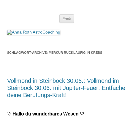
Anna Roth AstroCoaching
Seelenort-Finderin – AstroCoach
Zum
Menü
Inhalt
springen
SCHLAGWORT-ARCHIVE:
MERKUR RÜCKLÄUFIG IN KREBS
Vollmond in Steinbock 30.06.: Vollmond im
Steinbock 30.06. mit Jupiter-Feuer: Entfache
deine Berufungs-Kraft!
♡
Hallo du wunderbares Wesen
♡