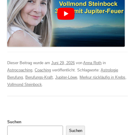
Dieser Beitrag wurde am
Juni 29, 2026
von
Anna Roth
in
Astrocoaching
,
Coaching
veröffentlicht. Schlagworte:
Astrologie
Berufung
,
Berufungs-Kraft
,
Jupiter-Löwe
,
Merkur rückläufig in Krebs
,
Vollmond Steinbock
.
Suchen
Suchen