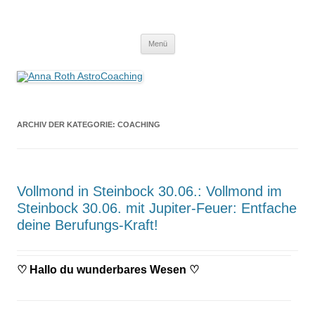
Anna Roth AstroCoaching
Seelenort-Finderin – AstroCoach
Zum
Menü
Inhalt
springen
ARCHIV DER KATEGORIE:
COACHING
Vollmond in Steinbock 30.06.: Vollmond im
Steinbock 30.06. mit Jupiter-Feuer: Entfache
deine Berufungs-Kraft!
♡
Hallo du wunderbares Wesen
♡