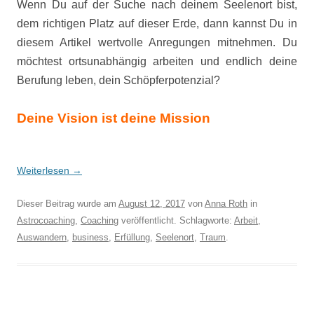
Wenn Du auf der Suche nach deinem Seelenort bist,
dem richtigen Platz auf dieser Erde, dann kannst Du in
diesem Artikel wertvolle Anregungen mitnehmen. Du
möchtest ortsunabhängig arbeiten und endlich deine
Berufung leben, dein Schöpferpotenzial?
Deine Vision ist deine Mission
Weiterlesen
→
Dieser Beitrag wurde am
August 12, 2017
von
Anna Roth
in
Astrocoaching
,
Coaching
veröffentlicht. Schlagworte:
Arbeit
,
Auswandern
,
business
,
Erfüllung
,
Seelenort
,
Traum
.