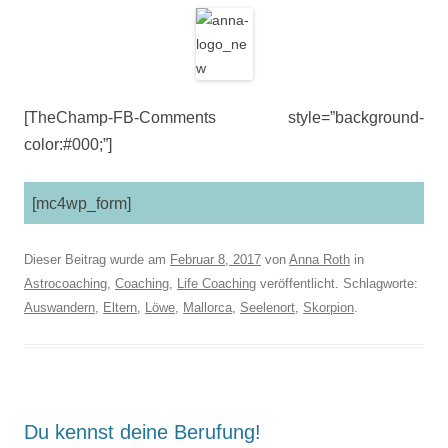
[TheChamp-FB-Comments style=”background-
color:#000;”]
[mc4wp_form]
Dieser Beitrag wurde am
Februar 8, 2017
von
Anna Roth
in
Astrocoaching
,
Coaching
,
Life Coaching
veröffentlicht. Schlagworte:
Auswandern
,
Eltern
,
Löwe
,
Mallorca
,
Seelenort
,
Skorpion
.
Du kennst deine Berufung!