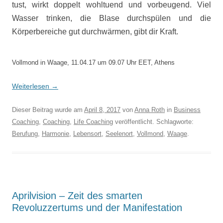
tust, wirkt doppelt wohltuend und vorbeugend. Viel
Wasser trinken, die Blase durchspülen und die
Körperbereiche gut durchwärmen, gibt dir Kraft.
Vollmond in Waage, 11.04.17 um 09.07 Uhr EET, Athens
Weiterlesen
→
Dieser Beitrag wurde am
April 8, 2017
von
Anna Roth
in
Business
Coaching
,
Coaching
,
Life Coaching
veröffentlicht. Schlagworte:
Berufung
,
Harmonie
,
Lebensort
,
Seelenort
,
Vollmond
,
Waage
.
Aprilvision – Zeit des smarten
Revoluzzertums und der Manifestation