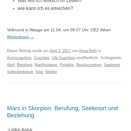
Was will ich wirklich im Leben?
wie kann ich es erreichen?
Vollmond in Waage am 11.04. um 09.07 Uhr, OEZ Athen
Weiterlesen
→
Dieser Beitrag wurde am
April 1, 2017
von
Anna Roth
in
Astrocoaching
,
Coaching
,
Life Coaching
veröffentlicht. Schlagworte:
April
,
Berufung
,
Manifestation
,
Projekte
,
Revoluzzertum
,
Seelenort
,
Selbständigkeit
,
Stier
,
Widder
.
Mars in Skorpion: Berufung, Seelenort und
Beziehung
„Liebe Anna,