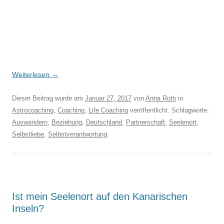
Weiterlesen
→
Dieser Beitrag wurde am
Januar 27, 2017
von
Anna Roth
in
Astrocoaching
,
Coaching
,
Life Coaching
veröffentlicht. Schlagworte:
Auswandern
,
Beziehung
,
Deutschland
,
Partnerschaft
,
Seelenort
,
Selbstliebe
,
Selbstverantwortung
.
Ist mein Seelenort auf den Kanarischen
Inseln?