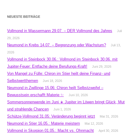
NEUESTE BEITRÄGE
Vollmond in Wassermann 29.07. – DER Vollmond des Jahres
Juli
29, 2026
Neumond in Krebs 14.07. – Begrenzung oder Wachstum?
Juli 13,
2026
Vollmond in Steinbock 30.06.: Vollmond im Steinbock 30.06. mit
Jupiter-Feuer: Entfache deine Berufungs-Kraft!
Juni 29, 2026
Von Mangel zu Fülle: Chiron im Stier heilt deine Finanz- und
Selbstwertthemen
Juni 18, 2026
Neumond in Zwillinge 15.06: Chiron heilt Selbstzweifel –
Bewusstsein erschafft Materie ✨
Juni 10, 2026
Sommersonnenwende im Juni ☀️ Jupiter im Löwen bringt Glück, Mut
und strahlende Chancen
Juni 1, 2026
Schütze-Vollmond 31.05: Veränderung beginnt jetzt
Mai 31, 2026
Neumond in Stier 16.05.: Materie meistern
Mai 12, 2026
Vollmond in Skorpion 01.05.: Macht vs. Ohnmacht
April 30, 2026