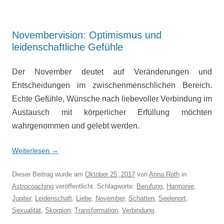
Novembervision: Optimismus und
leidenschaftliche Gefühle
Der November deutet auf Veränderungen und
Entscheidungen im zwischenmenschlichen Bereich.
Echte Gefühle, Wünsche nach liebevoller Verbindung im
Austausch mit körperlicher Erfüllung möchten
wahrgenommen und gelebt werden.
Weiterlesen
→
Dieser Beitrag wurde am
Oktober 25, 2017
von
Anna Roth
in
Astrocoaching
veröffentlicht. Schlagworte:
Berufung
,
Harmonie
,
Jupiter
,
Leidenschaft
,
Liebe
,
November
,
Schatten
,
Seelenort
,
Sexualität
,
Skorpion
,
Transformation
,
Verbindung
.