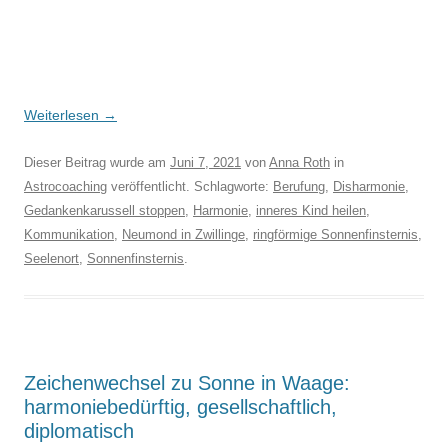
Weiterlesen
→
Dieser Beitrag wurde am
Juni 7, 2021
von
Anna Roth
in
Astrocoaching
veröffentlicht. Schlagworte:
Berufung
,
Disharmonie
,
Gedankenkarussell stoppen
,
Harmonie
,
inneres Kind heilen
,
Kommunikation
,
Neumond in Zwillinge
,
ringförmige Sonnenfinsternis
,
Seelenort
,
Sonnenfinsternis
.
Zeichenwechsel zu Sonne in Waage:
harmoniebedürftig, gesellschaftlich,
diplomatisch