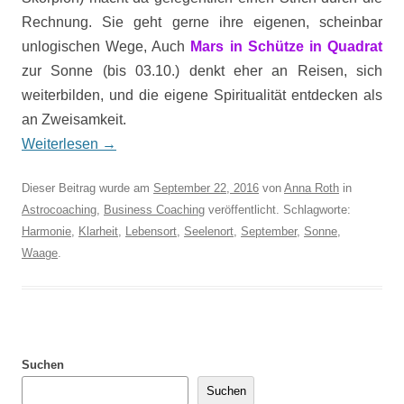
Rechnung. Sie geht gerne ihre eigenen, scheinbar
unlogischen Wege, Auch
Mars in Schütze in Quadrat
zur Sonne (bis 03.10.) denkt eher an Reisen, sich
weiterbilden, und die eigene Spiritualität entdecken als
an Zweisamkeit.
Weiterlesen
→
Dieser Beitrag wurde am
September 22, 2016
von
Anna Roth
in
Astrocoaching
,
Business Coaching
veröffentlicht. Schlagworte:
Harmonie
,
Klarheit
,
Lebensort
,
Seelenort
,
September
,
Sonne
,
Waage
.
Suchen
Suchen