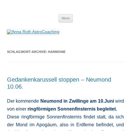
Anna Roth AstroCoaching
Seelenort-Finderin – AstroCoach
Zum
Menü
Inhalt
springen
SCHLAGWORT-ARCHIVE:
HARMONIE
Gedankenkarussell stoppen – Neumond
10.06.
Der kommende
Neumond in Zwillinge am 10.Juni
wird
von einer
ringförmigen
Sonnenfinsternis begleitet.
Diese ringförmige Sonnenfinsternis findet statt, da sich
der Mond im Apogäum, also in Erdferne befindet, und