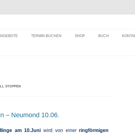
ching
Zum
Inhalt
ANGEBOTE
TERMIN BUCHEN
SHOP
BUCH
KONTA
springen
LL STOPPEN
en – Neumond 10.06.
llinge am 10.Juni
wird von einer
ringförmigen