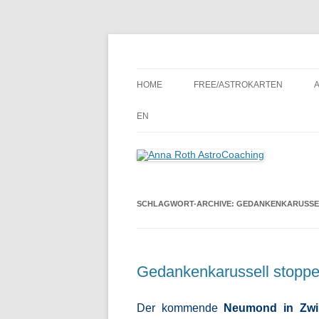
Seelenort-Finderin – AstroCoach
Anna Roth AstroCoa
HOME
FREE/ASTROKARTEN
EN
SCHLAGWORT-ARCHIVE:
GEDANKENKARUSSE
Gedankenkarussell stopp
Der kommende
Neumond in Zwi