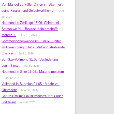
Von Mangel zu Fülle: Chiron im Stier heilt
deine Finanz- und Selbstwertthemen
Juni
18, 2026
Neumond in Zwillinge 15.06: Chiron heilt
Selbstzweifel – Bewusstsein erschafft
Materie ✨
Juni 10, 2026
Sommersonnenwende im Juni ☀️ Jupiter
im Löwen bringt Glück, Mut und strahlende
Chancen
Juni 1, 2026
Schütze-Vollmond 31.05: Veränderung
beginnt jetzt
Mai 31, 2026
Neumond in Stier 16.05.: Materie meistern
Mai 12, 2026
Vollmond in Skorpion 01.05.: Macht vs.
Ohnmacht
April 30, 2026
Saturn-Return: Ein Blumenstrauß für mich
und feiern
April 6, 2026