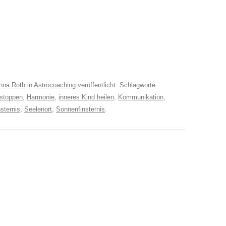
nna Roth
in
Astrocoaching
veröffentlicht. Schlagworte:
stoppen
,
Harmonie
,
inneres Kind heilen
,
Kommunikation
,
sternis
,
Seelenort
,
Sonnenfinsternis
.