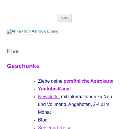
Anna Roth AstroCoaching
Seelenort-Finderin – AstroCoach
Zum
Menü
Inhalt
springen
Free
Geschenke
Ziehe deine
persönliche Astrokarte
Youtube-Kanal
Newsletter
mit Informationen zu Neu-
und Vollmond, Angeboten, 2-4 x im
Monat
Blog
Seelenort-Reise