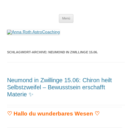
Anna Roth AstroCoaching
Seelenort-Finderin – AstroCoach
Zum
Menü
Inhalt
springen
SCHLAGWORT-ARCHIVE:
NEUMOND IN ZWILLINGE 15.06.
Neumond in Zwillinge 15.06: Chiron heilt
Selbstzweifel – Bewusstsein erschafft
Materie ✨
♡
Hallo du wunderbares Wesen
♡