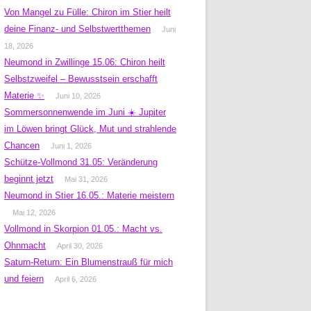
Von Mangel zu Fülle: Chiron im Stier heilt
deine Finanz- und Selbstwertthemen
Juni
18, 2026
Neumond in Zwillinge 15.06: Chiron heilt
Selbstzweifel – Bewusstsein erschafft
Materie ✨
Juni 10, 2026
Sommersonnenwende im Juni ☀️ Jupiter
im Löwen bringt Glück, Mut und strahlende
Chancen
Juni 1, 2026
Schütze-Vollmond 31.05: Veränderung
beginnt jetzt
Mai 31, 2026
Neumond in Stier 16.05.: Materie meistern
Mai 12, 2026
Vollmond in Skorpion 01.05.: Macht vs.
Ohnmacht
April 30, 2026
Saturn-Return: Ein Blumenstrauß für mich
und feiern
April 6, 2026