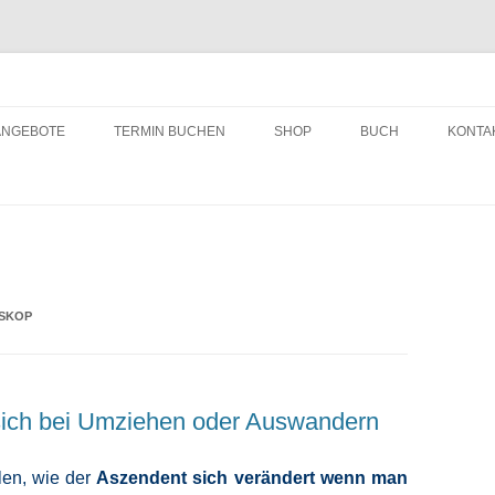
ching
Zum
Inhalt
ANGEBOTE
TERMIN BUCHEN
SHOP
BUCH
KONTA
springen
SKOP
sich bei Umziehen oder Auswandern
len, wie der
Aszendent sich verändert wenn man