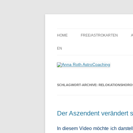
Seelenort-Finderin – AstroCoach
Anna Roth AstroCoa
HOME
FREE/ASTROKARTEN
EN
SCHLAGWORT-ARCHIVE:
RELOKATIONSHORO
Der Aszendent verändert 
In diesem Video möchte ich darstel