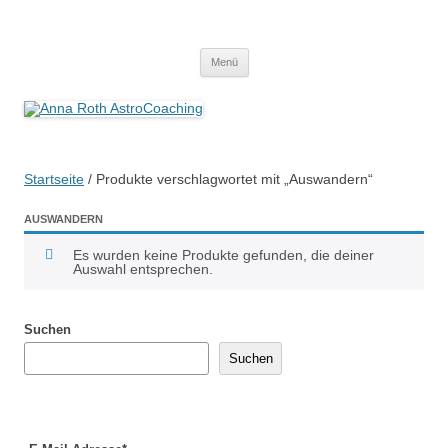
Anna Roth AstroCoaching
Seelenort-Finderin – AstroCoach
Zum
Menü
Inhalt
springen
Startseite
/ Produkte verschlagwortet mit „Auswandern“
AUSWANDERN
Es wurden keine Produkte gefunden, die deiner
Auswahl entsprechen.
Suchen
Suchen