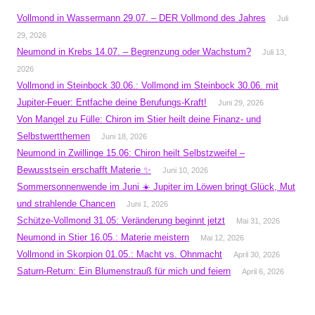
Vollmond in Wassermann 29.07. – DER Vollmond des Jahres
Juli
29, 2026
Neumond in Krebs 14.07. – Begrenzung oder Wachstum?
Juli 13,
2026
Vollmond in Steinbock 30.06.: Vollmond im Steinbock 30.06. mit
Jupiter-Feuer: Entfache deine Berufungs-Kraft!
Juni 29, 2026
Von Mangel zu Fülle: Chiron im Stier heilt deine Finanz- und
Selbstwertthemen
Juni 18, 2026
Neumond in Zwillinge 15.06: Chiron heilt Selbstzweifel –
Bewusstsein erschafft Materie ✨
Juni 10, 2026
Sommersonnenwende im Juni ☀️ Jupiter im Löwen bringt Glück, Mut
und strahlende Chancen
Juni 1, 2026
Schütze-Vollmond 31.05: Veränderung beginnt jetzt
Mai 31, 2026
Neumond in Stier 16.05.: Materie meistern
Mai 12, 2026
Vollmond in Skorpion 01.05.: Macht vs. Ohnmacht
April 30, 2026
Saturn-Return: Ein Blumenstrauß für mich und feiern
April 6, 2026