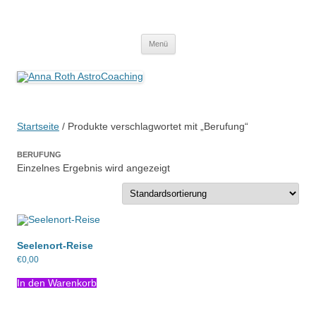
Anna Roth AstroCoaching
Seelenort-Finderin – AstroCoach
Zum
Menü
Inhalt
springen
Startseite
/ Produkte verschlagwortet mit „Berufung“
BERUFUNG
Einzelnes Ergebnis wird angezeigt
Seelenort-Reise
€
0,00
In den Warenkorb