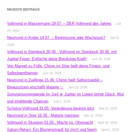
NEUESTE BEITRÄGE
Vollmond in Wassermann 29.07. – DER Vollmond des Jahres
Juli
29, 2026
Neumond in Krebs 14.07. – Begrenzung oder Wachstum?
Juli 13,
2026
Vollmond in Steinbock 30.06.: Vollmond im Steinbock 30.06. mit
Jupiter-Feuer: Entfache deine Berufungs-Kraft!
Juni 29, 2026
Von Mangel zu Fülle: Chiron im Stier heilt deine Finanz- und
Selbstwertthemen
Juni 18, 2026
Neumond in Zwillinge 15.06: Chiron heilt Selbstzweifel –
Bewusstsein erschafft Materie ✨
Juni 10, 2026
Sommersonnenwende im Juni ☀️ Jupiter im Löwen bringt Glück, Mut
und strahlende Chancen
Juni 1, 2026
Schütze-Vollmond 31.05: Veränderung beginnt jetzt
Mai 31, 2026
Neumond in Stier 16.05.: Materie meistern
Mai 12, 2026
Vollmond in Skorpion 01.05.: Macht vs. Ohnmacht
April 30, 2026
Saturn-Return: Ein Blumenstrauß für mich und feiern
April 6, 2026