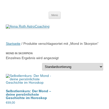
Anna Roth AstroCoaching
Seelenort-Finderin – AstroCoach
Zum
Menü
Inhalt
springen
Startseite
/ Produkte verschlagwortet mit „Mond in Skorpion“
MOND IN SKORPION
Einzelnes Ergebnis wird angezeigt
Selbstlernkurs: Der Mond –
deine persönlichste
Geschichte im Horoskop
€
69,00