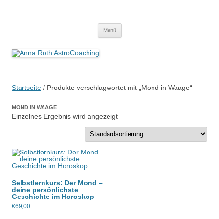
Anna Roth AstroCoaching
Seelenort-Finderin – AstroCoach
Zum
Menü
Inhalt
springen
Startseite
/ Produkte verschlagwortet mit „Mond in Waage“
MOND IN WAAGE
Einzelnes Ergebnis wird angezeigt
Selbstlernkurs: Der Mond –
deine persönlichste
Geschichte im Horoskop
€
69,00