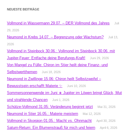
NEUESTE BEITRÄGE
Vollmond in Wassermann 29.07. – DER Vollmond des Jahres
Juli
29, 2026
Neumond in Krebs 14.07. – Begrenzung oder Wachstum?
Juli 13,
2026
Vollmond in Steinbock 30.06.: Vollmond im Steinbock 30.06. mit
Jupiter-Feuer: Entfache deine Berufungs-Kraft!
Juni 29, 2026
Von Mangel zu Fülle: Chiron im Stier heilt deine Finanz- und
Selbstwertthemen
Juni 18, 2026
Neumond in Zwillinge 15.06: Chiron heilt Selbstzweifel –
Bewusstsein erschafft Materie ✨
Juni 10, 2026
Sommersonnenwende im Juni ☀️ Jupiter im Löwen bringt Glück, Mut
und strahlende Chancen
Juni 1, 2026
Schütze-Vollmond 31.05: Veränderung beginnt jetzt
Mai 31, 2026
Neumond in Stier 16.05.: Materie meistern
Mai 12, 2026
Vollmond in Skorpion 01.05.: Macht vs. Ohnmacht
April 30, 2026
Saturn-Return: Ein Blumenstrauß für mich und feiern
April 6, 2026