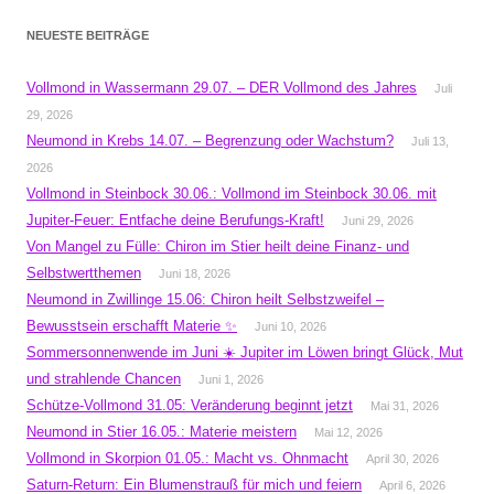
NEUESTE BEITRÄGE
Vollmond in Wassermann 29.07. – DER Vollmond des Jahres
Juli
29, 2026
Neumond in Krebs 14.07. – Begrenzung oder Wachstum?
Juli 13,
2026
Vollmond in Steinbock 30.06.: Vollmond im Steinbock 30.06. mit
Jupiter-Feuer: Entfache deine Berufungs-Kraft!
Juni 29, 2026
Von Mangel zu Fülle: Chiron im Stier heilt deine Finanz- und
Selbstwertthemen
Juni 18, 2026
Neumond in Zwillinge 15.06: Chiron heilt Selbstzweifel –
Bewusstsein erschafft Materie ✨
Juni 10, 2026
Sommersonnenwende im Juni ☀️ Jupiter im Löwen bringt Glück, Mut
und strahlende Chancen
Juni 1, 2026
Schütze-Vollmond 31.05: Veränderung beginnt jetzt
Mai 31, 2026
Neumond in Stier 16.05.: Materie meistern
Mai 12, 2026
Vollmond in Skorpion 01.05.: Macht vs. Ohnmacht
April 30, 2026
Saturn-Return: Ein Blumenstrauß für mich und feiern
April 6, 2026