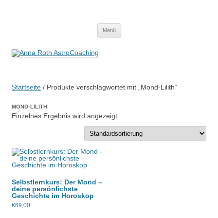
Anna Roth AstroCoaching
Seelenort-Finderin – AstroCoach
Zum
Menü
Inhalt
springen
Startseite
/ Produkte verschlagwortet mit „Mond-Lilith“
MOND-LILITH
Einzelnes Ergebnis wird angezeigt
Selbstlernkurs: Der Mond –
deine persönlichste
Geschichte im Horoskop
€
69,00