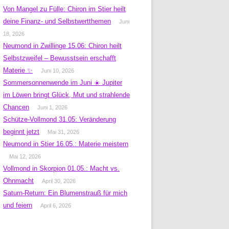
Von Mangel zu Fülle: Chiron im Stier heilt
deine Finanz- und Selbstwertthemen
Juni
18, 2026
Neumond in Zwillinge 15.06: Chiron heilt
Selbstzweifel – Bewusstsein erschafft
Materie ✨
Juni 10, 2026
Sommersonnenwende im Juni ☀️ Jupiter
im Löwen bringt Glück, Mut und strahlende
Chancen
Juni 1, 2026
Schütze-Vollmond 31.05: Veränderung
beginnt jetzt
Mai 31, 2026
Neumond in Stier 16.05.: Materie meistern
Mai 12, 2026
Vollmond in Skorpion 01.05.: Macht vs.
Ohnmacht
April 30, 2026
Saturn-Return: Ein Blumenstrauß für mich
und feiern
April 6, 2026