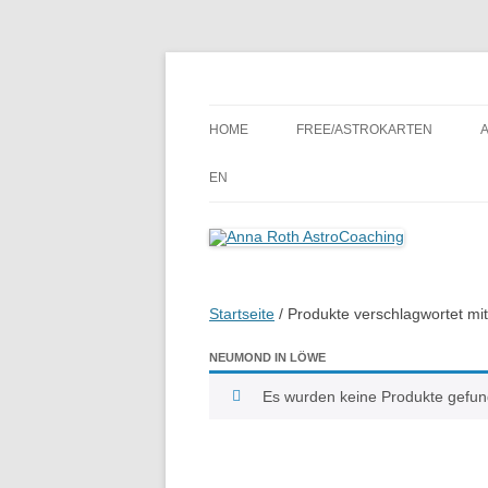
Seelenort-Finderin – AstroCoach
Anna Roth AstroCoa
HOME
FREE/ASTROKARTEN
EN
Startseite
/ Produkte verschlagwortet m
NEUMOND IN LÖWE
Es wurden keine Produkte gefun