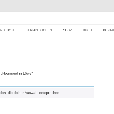
ching
Zum
Inhalt
ANGEBOTE
TERMIN BUCHEN
SHOP
BUCH
KONTA
springen
it „Neumond in Löwe“
den, die deiner Auswahl entsprechen.