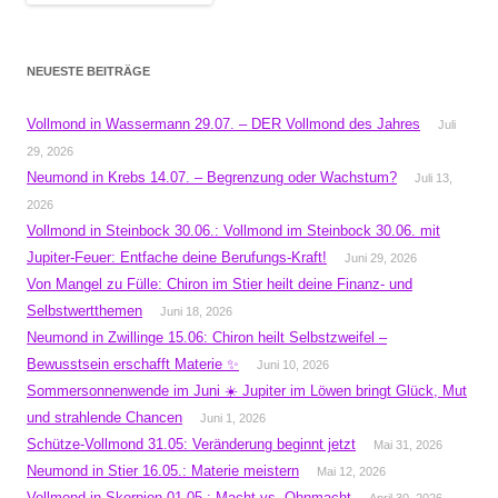
NEUESTE BEITRÄGE
Vollmond in Wassermann 29.07. – DER Vollmond des Jahres
Juli
29, 2026
Neumond in Krebs 14.07. – Begrenzung oder Wachstum?
Juli 13,
2026
Vollmond in Steinbock 30.06.: Vollmond im Steinbock 30.06. mit
Jupiter-Feuer: Entfache deine Berufungs-Kraft!
Juni 29, 2026
Von Mangel zu Fülle: Chiron im Stier heilt deine Finanz- und
Selbstwertthemen
Juni 18, 2026
Neumond in Zwillinge 15.06: Chiron heilt Selbstzweifel –
Bewusstsein erschafft Materie ✨
Juni 10, 2026
Sommersonnenwende im Juni ☀️ Jupiter im Löwen bringt Glück, Mut
und strahlende Chancen
Juni 1, 2026
Schütze-Vollmond 31.05: Veränderung beginnt jetzt
Mai 31, 2026
Neumond in Stier 16.05.: Materie meistern
Mai 12, 2026
Vollmond in Skorpion 01.05.: Macht vs. Ohnmacht
April 30, 2026