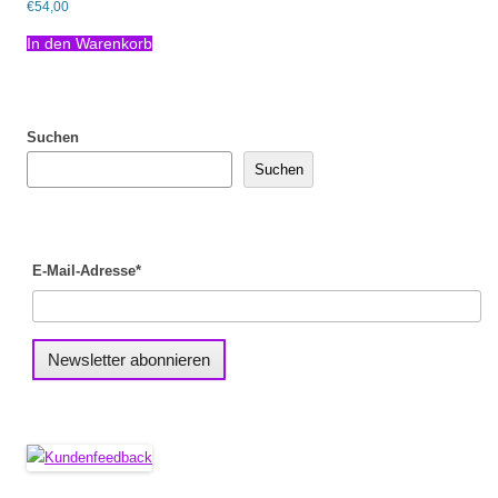
€
54,00
Bewertet mit
5.00
von 5
In den Warenkorb
Suchen
Suchen
E-Mail-Adresse*