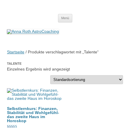
Anna Roth AstroCoaching
Seelenort-Finderin – AstroCoach
Zum
Menü
Inhalt
springen
Startseite
/ Produkte verschlagwortet mit „Talente“
TALENTE
Einzelnes Ergebnis wird angezeigt
Selbstlernkurs: Finanzen,
Stabilität und Wohlgefühl-
das zweite Haus im
Horoskop