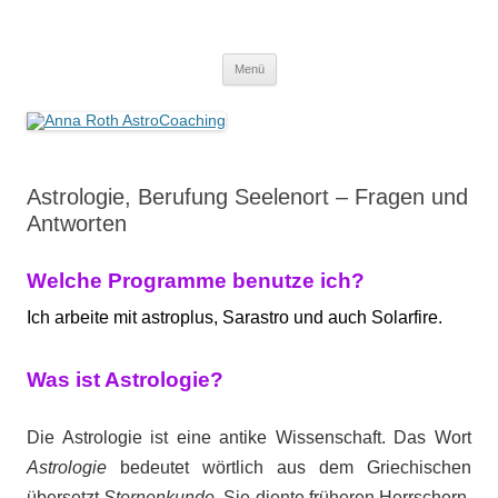
Anna Roth AstroCoaching
Seelenort-Finderin – AstroCoach
Zum
Menü
Inhalt
springen
Astrologie, Berufung Seelenort – Fragen und
Antworten
Welche Programme benutze ich?
Ich arbeite mit astroplus, Sarastro und auch Solarfire.
Was ist Astrologie?
Die Astrologie ist eine antike Wissenschaft. Das Wort
Astrologie
bedeutet wörtlich aus dem Griechischen
übersetzt
Sternenkunde
. Sie diente früheren Herrschern,