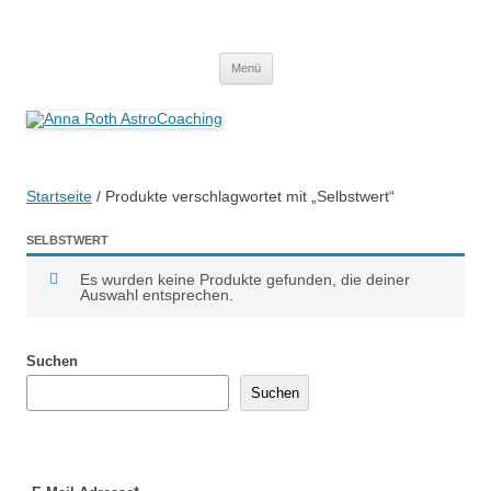
Anna Roth AstroCoaching
Seelenort-Finderin – AstroCoach
Zum
Menü
Inhalt
springen
Startseite
/ Produkte verschlagwortet mit „Selbstwert“
SELBSTWERT
Es wurden keine Produkte gefunden, die deiner
Auswahl entsprechen.
Suchen
Suchen