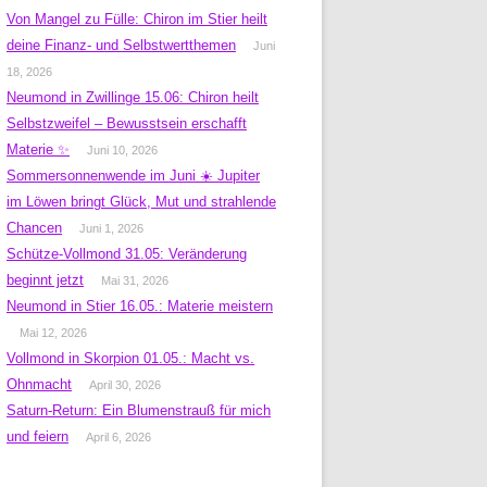
Von Mangel zu Fülle: Chiron im Stier heilt
deine Finanz- und Selbstwertthemen
Juni
18, 2026
Neumond in Zwillinge 15.06: Chiron heilt
Selbstzweifel – Bewusstsein erschafft
Materie ✨
Juni 10, 2026
Sommersonnenwende im Juni ☀️ Jupiter
im Löwen bringt Glück, Mut und strahlende
Chancen
Juni 1, 2026
Schütze-Vollmond 31.05: Veränderung
beginnt jetzt
Mai 31, 2026
Neumond in Stier 16.05.: Materie meistern
Mai 12, 2026
Vollmond in Skorpion 01.05.: Macht vs.
Ohnmacht
April 30, 2026
Saturn-Return: Ein Blumenstrauß für mich
und feiern
April 6, 2026