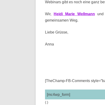
Webinars gibt es noch eine gan
Wir,
Heidi Marie Wellmann
und 
gemeinsamen Weg.
Liebe Grüsse,
Anna
[TheChamp-FB-Comments style=”bac
[mc4wp_form]
{:}