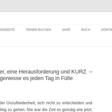
ching
Zum
Inhalt
ANGEBOTE
TERMIN BUCHEN
SHOP
BUCH
KONTA
springen
uer, eine Herausforderung und KURZ –
geniesse es jeden Tag in Fülle
 der Unzufriedenheit, sich nicht zu entscheiden und
g zu gehen. Nie war die Zeit so günstig wie jetzt,