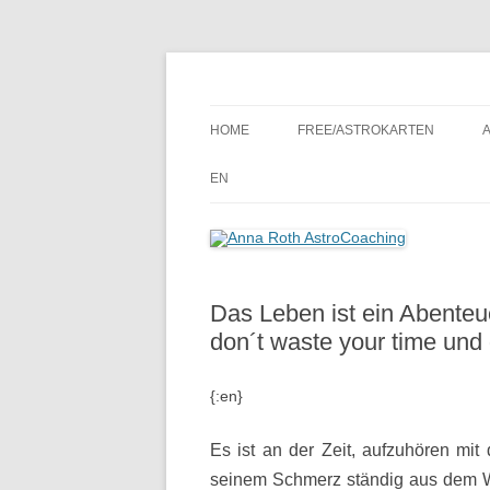
Seelenort-Finderin – AstroCoach
Anna Roth AstroCoa
HOME
FREE/ASTROKARTEN
EN
Das Leben ist ein Abente
don´t waste your time und 
{:en}
Es ist an der Zeit, aufzuhören mit
seinem Schmerz ständig aus dem We