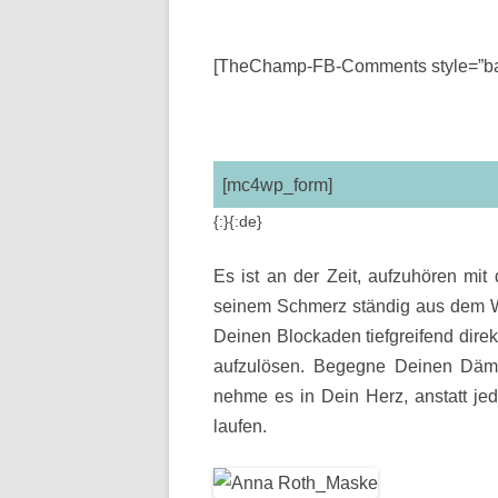
[TheChamp-FB-Comments style=”bac
[mc4wp_form]
{:}{:de}
Es ist an der Zeit, aufzuhören mit
seinem Schmerz ständig aus dem We
Deinen Blockaden tiefgreifend direk
aufzulösen. Begegne Deinen Däm
nehme es in Dein Herz, anstatt je
laufen.