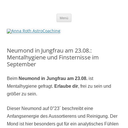
Anna Roth AstroCoaching
Seelenort-Finderin – AstroCoach
Zum
Menü
Inhalt
springen
Neumond in Jungfrau am 23.08.:
Mentalhygiene und Finsternisse im
September
Beim
Neumond in Jungfrau
am 23.08.
ist
Mentalhygiene gefragt.
Erlaube dir
, frei zu sein und
größer zu sein.
Dieser Neumond auf 0°23´ beschreibt eine
Anfangsenergie des Aussortierens und Reinigung. Der
Mond ist hier besonders gut für ein analytisches Fühlen