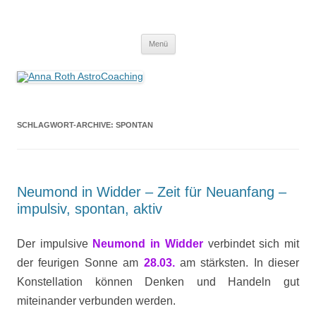
Anna Roth AstroCoaching
Seelenort-Finderin – AstroCoach
Zum
Menü
Inhalt
springen
SCHLAGWORT-ARCHIVE:
SPONTAN
Neumond in Widder – Zeit für Neuanfang –
impulsiv, spontan, aktiv
Der impulsive
Neumond in Widder
verbindet sich mit
der feurigen Sonne am
28.03.
am stärksten. In dieser
Konstellation können Denken und Handeln gut
miteinander verbunden werden.