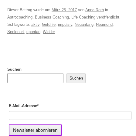
Dieser Beitrag wurde am
März 25, 2017
von
Anna Roth
in
Astrocoaching
,
Business Coaching
,
Life Coaching
veröffentlicht.
Schlagworte:
aktiv
,
Gefühle
,
impulsiv
,
Neuanfang
,
Neumond
,
Seelenort
,
spontan
,
Widder
.
Suchen
Suchen
E-Mail-Adresse*