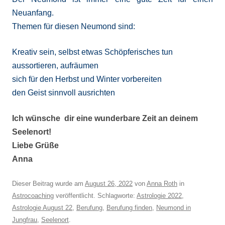
Neuanfang.
Themen für diesen Neumond sind:
Kreativ sein, selbst etwas Schöpferisches tun
aussortieren, aufräumen
sich für den Herbst und Winter vorbereiten
den Geist sinnvoll ausrichten
Ich wünsche dir eine wunderbare Zeit an deinem
Seelenort!
Liebe Grüße
Anna
Dieser Beitrag wurde am
August 26, 2022
von
Anna Roth
in
Astrocoaching
veröffentlicht. Schlagworte:
Astrologie 2022
,
Astrologie August 22
,
Berufung
,
Berufung finden
,
Neumond in
Jungfrau
,
Seelenort
.