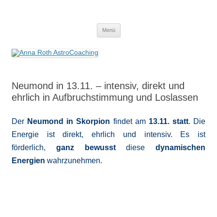
Anna Roth AstroCoaching
Seelenort-Finderin – AstroCoach
Zum
Menü
Inhalt
springen
Neumond in 13.11. – intensiv, direkt und
ehrlich in Aufbruchstimmung und Loslassen
Der
Neumond in Skorpion
findet am
13.11. statt
. Die
Energie ist direkt, ehrlich und intensiv. Es ist
förderlich,
ganz bewusst
diese
dynamischen
Energien
wahrzunehmen.