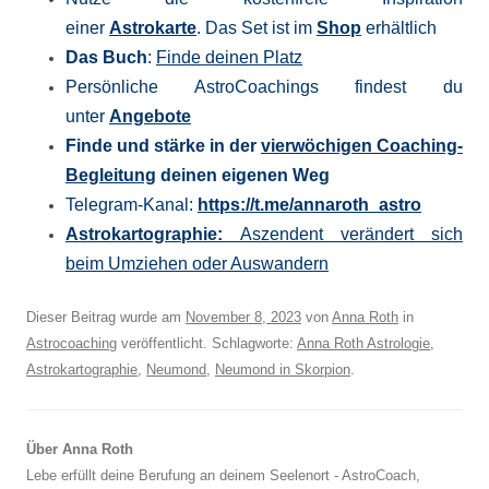
einer
Astrokarte
. Das Set ist im
Shop
erhältlich
Das Buch
:
Finde deinen Platz
Persönliche AstroCoachings findest du
unter
Angebote
Finde und stärke in der
vierwöchigen Coaching-
Begleitung
deinen eigenen Weg
Telegram-Kanal:
https://t.me/annaroth_astro
Astrokartographie:
Aszendent verändert sich
beim Umziehen oder Auswandern
Dieser Beitrag wurde am
November 8, 2023
von
Anna Roth
in
Astrocoaching
veröffentlicht. Schlagworte:
Anna Roth Astrologie
,
Astrokartographie
,
Neumond
,
Neumond in Skorpion
.
Über Anna Roth
Lebe erfüllt deine Berufung an deinem Seelenort - AstroCoach,