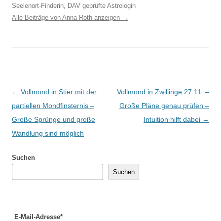
Seelenort-Finderin, DAV geprüfte Astrologin
Alle Beiträge von Anna Roth anzeigen
→
Beitragsnavigation
←
Vollmond in Stier mit der
Vollmond in Zwillinge 27.11. –
partiellen Mondfinsternis –
Große Pläne genau prüfen –
Große Sprünge und große
Intuition hilft dabei
→
Wandlung sind möglich
Suchen
Suchen
E-Mail-Adresse*