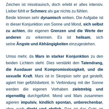
Zeichen ist misstrauisch, doch erlebt er alles intensiv.
Lieber fühlt er
Schmerz
als gar nichts zu fühlen.
Beide können sehr
dynamisch
wirken. Die Aufgabe ist
in dieser Konjunktion von Sonne und Mond,
sich selbst
zu achten
, die eigenen
Grenzen und die Werte der
anderen
zu erkennen. Es ist
heilsam
, sich
seine
Ängste und Abhängigkeiten
einzugestehen.
Umso mehr, da
Mars in starker Konjunktion
zu den
beiden Lichtern steht. Dies verstärkt den
Tatendrang,
die Ausdauer und Kompromisslosigkeit, und die
sexuelle Kraft
. Mars ist in Skorpion sehr gut gestellt,
agiert hier gefühlsbetont. In Verbindung mit der Sonne
werden die eigenen Vorhaben
zielstrebig und
eigenwillig
durchgeführt. Mond und Mars zusammen
agieren
impulsiv, kindlich spontan, unberechenbar
,
aber auch
direkt und ehrlich
. Das ist das Gute an