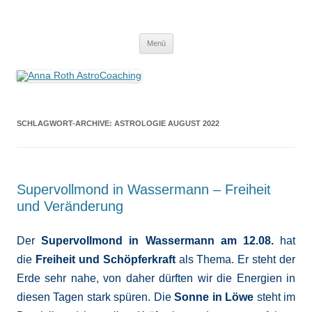
Anna Roth AstroCoaching
Seelenort-Finderin – AstroCoach
Zum
Menü
Inhalt
springen
SCHLAGWORT-ARCHIVE:
ASTROLOGIE AUGUST 2022
Supervollmond in Wassermann – Freiheit
und Veränderung
Der
Supervollmond
in Wassermann
am 12.08.
hat
die
Freiheit und Schöpferkraft
als Thema. Er steht der
Erde sehr nahe, von daher dürften wir die Energien in
diesen Tagen stark spüren. Die
Sonne in Löwe
steht im