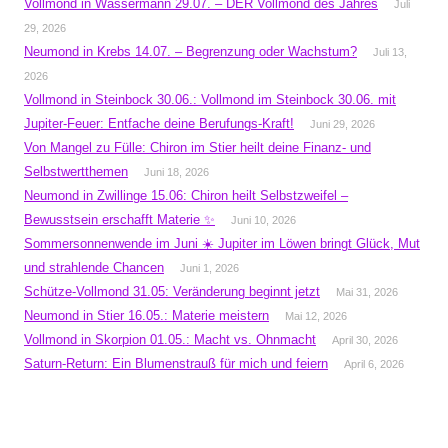
Vollmond in Wassermann 29.07. – DER Vollmond des Jahres
Juli
29, 2026
Neumond in Krebs 14.07. – Begrenzung oder Wachstum?
Juli 13,
2026
Vollmond in Steinbock 30.06.: Vollmond im Steinbock 30.06. mit
Jupiter-Feuer: Entfache deine Berufungs-Kraft!
Juni 29, 2026
Von Mangel zu Fülle: Chiron im Stier heilt deine Finanz- und
Selbstwertthemen
Juni 18, 2026
Neumond in Zwillinge 15.06: Chiron heilt Selbstzweifel –
Bewusstsein erschafft Materie ✨
Juni 10, 2026
Sommersonnenwende im Juni ☀️ Jupiter im Löwen bringt Glück, Mut
und strahlende Chancen
Juni 1, 2026
Schütze-Vollmond 31.05: Veränderung beginnt jetzt
Mai 31, 2026
Neumond in Stier 16.05.: Materie meistern
Mai 12, 2026
Vollmond in Skorpion 01.05.: Macht vs. Ohnmacht
April 30, 2026
Saturn-Return: Ein Blumenstrauß für mich und feiern
April 6, 2026