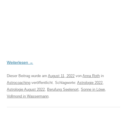
Weiterlesen
→
Dieser Beitrag wurde am
August 11, 2022
von
Anna Roth
in
Astrocoaching
veröffentlicht. Schlagworte:
Astrologie 2022
,
Astrologie August 2022
,
Berufung Seelenort
,
Sonne in Löwe
,
Vollmond in Wassermann
.