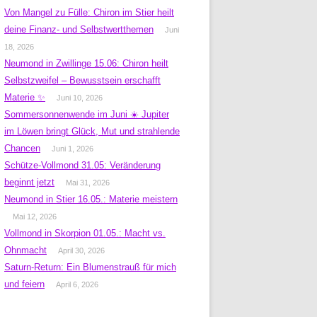
Von Mangel zu Fülle: Chiron im Stier heilt
deine Finanz- und Selbstwertthemen
Juni
18, 2026
Neumond in Zwillinge 15.06: Chiron heilt
Selbstzweifel – Bewusstsein erschafft
Materie ✨
Juni 10, 2026
Sommersonnenwende im Juni ☀️ Jupiter
im Löwen bringt Glück, Mut und strahlende
Chancen
Juni 1, 2026
Schütze-Vollmond 31.05: Veränderung
beginnt jetzt
Mai 31, 2026
Neumond in Stier 16.05.: Materie meistern
Mai 12, 2026
Vollmond in Skorpion 01.05.: Macht vs.
Ohnmacht
April 30, 2026
Saturn-Return: Ein Blumenstrauß für mich
und feiern
April 6, 2026