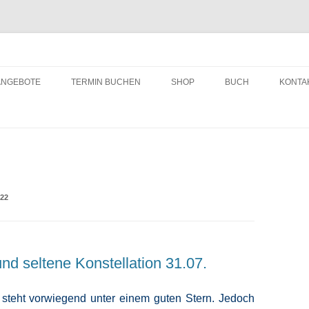
ching
Zum
Inhalt
ANGEBOTE
TERMIN BUCHEN
SHOP
BUCH
KONTA
springen
22
d seltene Konstellation 31.07.
steht vorwiegend unter einem guten Stern. Jedoch