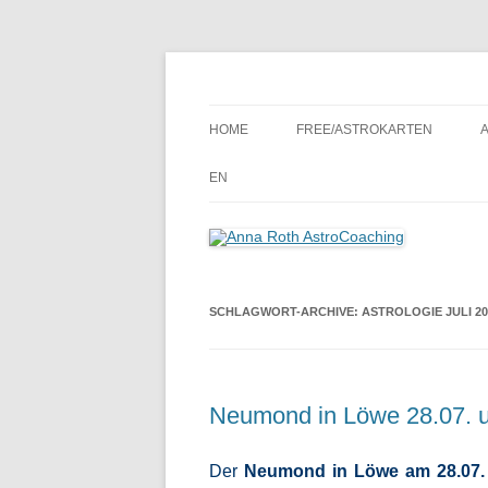
Seelenort-Finderin – AstroCoach
Anna Roth AstroCoa
HOME
FREE/ASTROKARTEN
EN
SCHLAGWORT-ARCHIVE:
ASTROLOGIE JULI 20
Neumond in Löwe 28.07. un
Der
Neumond
in Löwe
am 28.07.