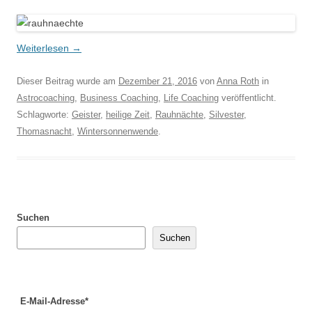
Weiterlesen
→
Dieser Beitrag wurde am
Dezember 21, 2016
von
Anna Roth
in
Astrocoaching
,
Business Coaching
,
Life Coaching
veröffentlicht.
Schlagworte:
Geister
,
heilige Zeit
,
Rauhnächte
,
Silvester
,
Thomasnacht
,
Wintersonnenwende
.
Suchen
Suchen
E-Mail-Adresse*