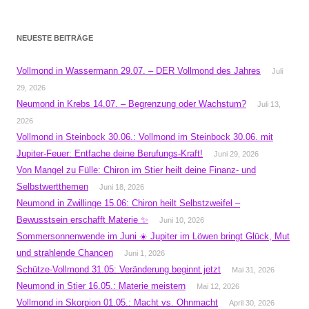
NEUESTE BEITRÄGE
Vollmond in Wassermann 29.07. – DER Vollmond des Jahres
Juli
29, 2026
Neumond in Krebs 14.07. – Begrenzung oder Wachstum?
Juli 13,
2026
Vollmond in Steinbock 30.06.: Vollmond im Steinbock 30.06. mit
Jupiter-Feuer: Entfache deine Berufungs-Kraft!
Juni 29, 2026
Von Mangel zu Fülle: Chiron im Stier heilt deine Finanz- und
Selbstwertthemen
Juni 18, 2026
Neumond in Zwillinge 15.06: Chiron heilt Selbstzweifel –
Bewusstsein erschafft Materie ✨
Juni 10, 2026
Sommersonnenwende im Juni ☀️ Jupiter im Löwen bringt Glück, Mut
und strahlende Chancen
Juni 1, 2026
Schütze-Vollmond 31.05: Veränderung beginnt jetzt
Mai 31, 2026
Neumond in Stier 16.05.: Materie meistern
Mai 12, 2026
Vollmond in Skorpion 01.05.: Macht vs. Ohnmacht
April 30, 2026