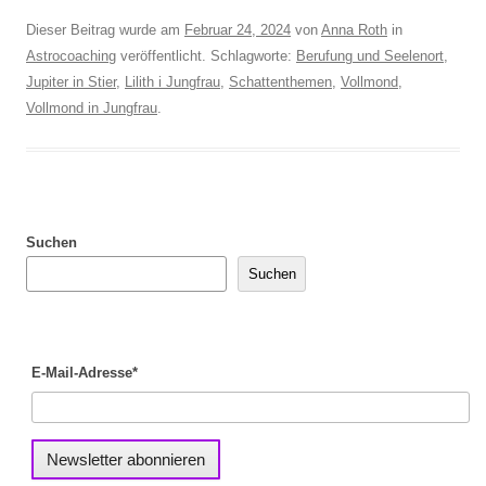
Dieser Beitrag wurde am
Februar 24, 2024
von
Anna Roth
in
Astrocoaching
veröffentlicht. Schlagworte:
Berufung und Seelenort
,
Jupiter in Stier
,
Lilith i Jungfrau
,
Schattenthemen
,
Vollmond
,
Vollmond in Jungfrau
.
Suchen
Suchen
E-Mail-Adresse*