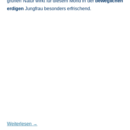
grünen Natur wirkt für diesem Mond in der
beweglichen
erdigen
Jungfrau besonders erfrischend.
Weiterlesen
→