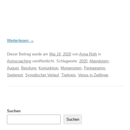
Weiterlesen
→
Dieser Beitrag wurde am
Mai 19, 2020
von
Anna Roth
in
Astrocoaching
veröffentlicht. Schlagworte:
2020
,
Abendstern
,
August
,
Berufung
,
Konjunktion
,
Morgenstern
,
Pentagramm
,
Seelenort
,
Synodischer Verlauf
,
Tierkreis
,
Venus in Zwillinge
.
Suchen
Suchen