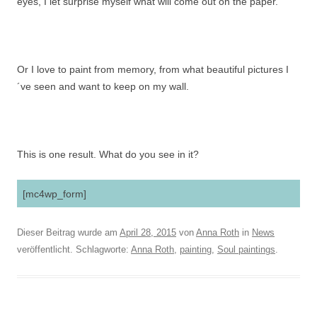
eyes, I let surprise myself what will come out on the paper.
Or I love to paint from memory, from what beautiful pictures I
´ve seen and want to keep on my wall.
This is one result. What do you see in it?
[mc4wp_form]
Dieser Beitrag wurde am
April 28, 2015
von
Anna Roth
in
News
veröffentlicht. Schlagworte:
Anna Roth
,
painting
,
Soul paintings
.