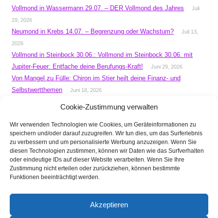
Vollmond in Wassermann 29.07. – DER Vollmond des Jahres
Juli
29, 2026
Neumond in Krebs 14.07. – Begrenzung oder Wachstum?
Juli 13,
2026
Vollmond in Steinbock 30.06.: Vollmond im Steinbock 30.06. mit
Jupiter-Feuer: Entfache deine Berufungs-Kraft!
Juni 29, 2026
Von Mangel zu Fülle: Chiron im Stier heilt deine Finanz- und
Selbstwertthemen
Juni 18, 2026
Neumond in Zwillinge 15.06: Chiron heilt Selbstzweifel –
Cookie-Zustimmung verwalten
Bewusstsein erschafft Materie
Juni 10, 2026
Wir verwenden Technologien wie Cookies, um Geräteinformationen zu
Sommersonnenwende im Juni
Jupiter im Löwen bringt Glück, Mut
speichern und/oder darauf zuzugreifen. Wir tun dies, um das Surferlebnis
und strahlende Chancen
Juni 1, 2026
zu verbessern und um personalisierte Werbung anzuzeigen. Wenn Sie
Schütze-Vollmond 31.05: Veränderung beginnt jetzt
Mai 31, 2026
diesen Technologien zustimmen, können wir Daten wie das Surfverhalten
oder eindeutige IDs auf dieser Website verarbeiten. Wenn Sie Ihre
Neumond in Stier 16.05.: Materie meistern
Mai 12, 2026
Zustimmung nicht erteilen oder zurückziehen, können bestimmte
Vollmond in Skorpion 01.05.: Macht vs. Ohnmacht
April 30, 2026
Funktionen beeinträchtigt werden.
Saturn-Return: Ein Blumenstrauß für mich und feiern
April 6, 2026
Akzeptieren