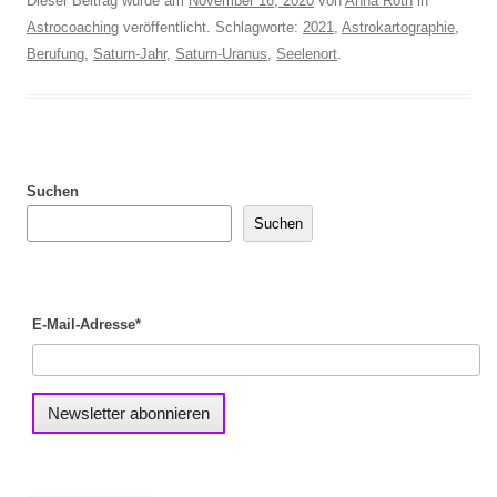
Dieser Beitrag wurde am
November 16, 2020
von
Anna Roth
in
Astrocoaching
veröffentlicht. Schlagworte:
2021
,
Astrokartographie
,
Berufung
,
Saturn-Jahr
,
Saturn-Uranus
,
Seelenort
.
Suchen
Suchen
E-Mail-Adresse*