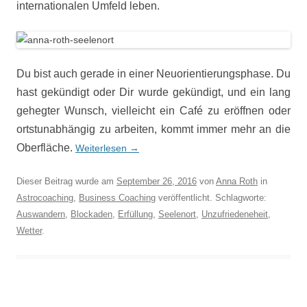
internationalen Umfeld leben.
Du bist auch gerade in einer Neuorientierungsphase. Du
hast gekündigt oder Dir wurde gekündigt, und ein lang
gehegter Wunsch, vielleicht ein Café zu eröffnen oder
ortstunabhängig zu arbeiten, k
ommt immer mehr an die
Oberfläche.
Weiterlesen
→
Dieser Beitrag wurde am
September 26, 2016
von
Anna Roth
in
Astrocoaching
,
Business Coaching
veröffentlicht. Schlagworte:
Auswandern
,
Blockaden
,
Erfüllung
,
Seelenort
,
Unzufriedeneheit
,
Wetter
.