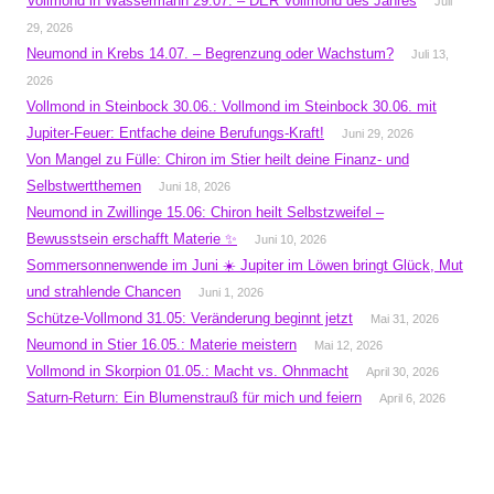
Vollmond in Wassermann 29.07. – DER Vollmond des Jahres
Juli
29, 2026
Neumond in Krebs 14.07. – Begrenzung oder Wachstum?
Juli 13,
2026
Vollmond in Steinbock 30.06.: Vollmond im Steinbock 30.06. mit
Jupiter-Feuer: Entfache deine Berufungs-Kraft!
Juni 29, 2026
Von Mangel zu Fülle: Chiron im Stier heilt deine Finanz- und
Selbstwertthemen
Juni 18, 2026
Neumond in Zwillinge 15.06: Chiron heilt Selbstzweifel –
Bewusstsein erschafft Materie ✨
Juni 10, 2026
Sommersonnenwende im Juni ☀️ Jupiter im Löwen bringt Glück, Mut
und strahlende Chancen
Juni 1, 2026
Schütze-Vollmond 31.05: Veränderung beginnt jetzt
Mai 31, 2026
Neumond in Stier 16.05.: Materie meistern
Mai 12, 2026
Vollmond in Skorpion 01.05.: Macht vs. Ohnmacht
April 30, 2026
Saturn-Return: Ein Blumenstrauß für mich und feiern
April 6, 2026