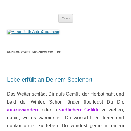
Anna Roth AstroCoaching
Seelenort-Finderin – AstroCoach
Zum
Menü
Inhalt
springen
SCHLAGWORT-ARCHIVE:
WETTER
Lebe erfüllt an Deinem Seelenort
Das Wetter schlägt Dir aufs Gemüt, der Herbst naht und
bald der Winter. Schon länger überlegst Du Dir,
auszuwandern
oder in
südlichere Gefilde
zu ziehen,
dahin, wo es wärmer ist. Du wünscht Dir, freier und
nonkonformer zu leben. Du würdest gerne in einem