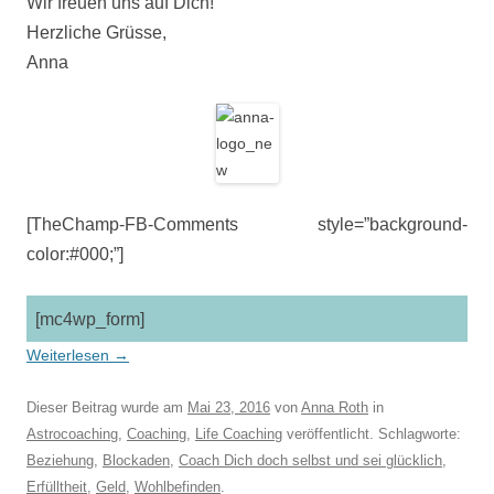
Wir freuen uns auf Dich!
Herzliche Grüsse,
Anna
[TheChamp-FB-Comments style=”background-
color:#000;”]
[mc4wp_form]
Weiterlesen
→
Dieser Beitrag wurde am
Mai 23, 2016
von
Anna Roth
in
Astrocoaching
,
Coaching
,
Life Coaching
veröffentlicht. Schlagworte:
Beziehung
,
Blockaden
,
Coach Dich doch selbst und sei glücklich
,
Erfülltheit
,
Geld
,
Wohlbefinden
.