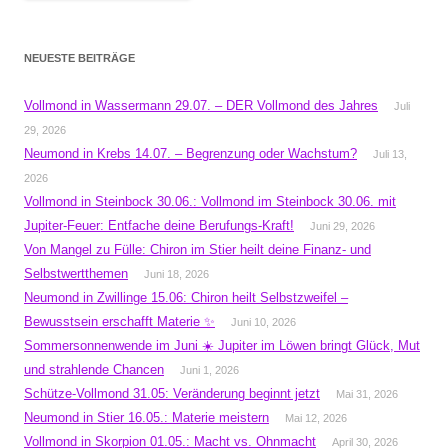
NEUESTE BEITRÄGE
Vollmond in Wassermann 29.07. – DER Vollmond des Jahres
Juli
29, 2026
Neumond in Krebs 14.07. – Begrenzung oder Wachstum?
Juli 13,
2026
Vollmond in Steinbock 30.06.: Vollmond im Steinbock 30.06. mit
Jupiter-Feuer: Entfache deine Berufungs-Kraft!
Juni 29, 2026
Von Mangel zu Fülle: Chiron im Stier heilt deine Finanz- und
Selbstwertthemen
Juni 18, 2026
Neumond in Zwillinge 15.06: Chiron heilt Selbstzweifel –
Bewusstsein erschafft Materie ✨
Juni 10, 2026
Sommersonnenwende im Juni ☀️ Jupiter im Löwen bringt Glück, Mut
und strahlende Chancen
Juni 1, 2026
Schütze-Vollmond 31.05: Veränderung beginnt jetzt
Mai 31, 2026
Neumond in Stier 16.05.: Materie meistern
Mai 12, 2026
Vollmond in Skorpion 01.05.: Macht vs. Ohnmacht
April 30, 2026