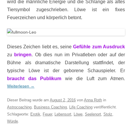
wird die männliche Energie und die Schlange als altes
Tiersymbol zugeschrieben. Löwe ist ein fixes
Feuerzeichen und körperlich betont.
Dieses Zeichen liebt es, seine
Gefühle zum Ausdruck
zu
bringen
. Ob dies nun im Privatleben oder auf der
Bühne als dramatische Darstellung stattfindet, der
typische Löwe ist der geborene Schauspieler. Er
braucht das Publikum
wie die Luft zum Atmen.
Weiterlesen
→
Dieser Beitrag wurde am
August 2, 2016
von
Anna Roth
in
Astrocoaching
,
Business Coaching
,
Life Coaching
veröffentlicht.
Schlagworte:
Erotik
,
Feuer
,
Lebensort
,
Löwe
,
Seelenort
,
Stolz
,
Würde
.