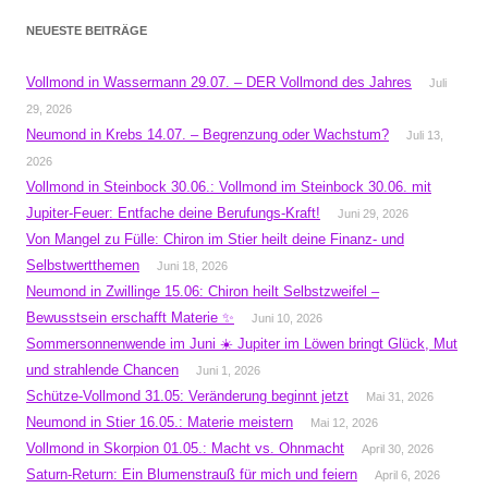
NEUESTE BEITRÄGE
Vollmond in Wassermann 29.07. – DER Vollmond des Jahres
Juli
29, 2026
Neumond in Krebs 14.07. – Begrenzung oder Wachstum?
Juli 13,
2026
Vollmond in Steinbock 30.06.: Vollmond im Steinbock 30.06. mit
Jupiter-Feuer: Entfache deine Berufungs-Kraft!
Juni 29, 2026
Von Mangel zu Fülle: Chiron im Stier heilt deine Finanz- und
Selbstwertthemen
Juni 18, 2026
Neumond in Zwillinge 15.06: Chiron heilt Selbstzweifel –
Bewusstsein erschafft Materie ✨
Juni 10, 2026
Sommersonnenwende im Juni ☀️ Jupiter im Löwen bringt Glück, Mut
und strahlende Chancen
Juni 1, 2026
Schütze-Vollmond 31.05: Veränderung beginnt jetzt
Mai 31, 2026
Neumond in Stier 16.05.: Materie meistern
Mai 12, 2026
Vollmond in Skorpion 01.05.: Macht vs. Ohnmacht
April 30, 2026
Saturn-Return: Ein Blumenstrauß für mich und feiern
April 6, 2026