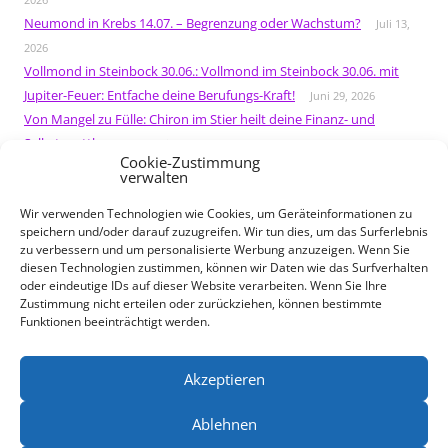
Neumond in Krebs 14.07. – Begrenzung oder Wachstum?
Juli 13,
2026
Vollmond in Steinbock 30.06.: Vollmond im Steinbock 30.06. mit
Jupiter-Feuer: Entfache deine Berufungs-Kraft!
Juni 29, 2026
Von Mangel zu Fülle: Chiron im Stier heilt deine Finanz- und
Selbstwertthemen
Juni 18, 2026
Cookie-Zustimmung
Neumond in Zwillinge 15.06: Chiron heilt Selbstzweifel –
verwalten
Bewusstsein erschafft Materie
Juni 10, 2026
Wir verwenden Technologien wie Cookies, um Geräteinformationen zu
Sommersonnenwende im Juni
Jupiter im Löwen bringt Glück,
speichern und/oder darauf zuzugreifen. Wir tun dies, um das Surferlebnis
Mut und strahlende Chancen
Juni 1, 2026
zu verbessern und um personalisierte Werbung anzuzeigen. Wenn Sie
Schütze-Vollmond 31.05: Veränderung beginnt jetzt
Mai 31, 2026
diesen Technologien zustimmen, können wir Daten wie das Surfverhalten
oder eindeutige IDs auf dieser Website verarbeiten. Wenn Sie Ihre
Neumond in Stier 16.05.: Materie meistern
Mai 12, 2026
Zustimmung nicht erteilen oder zurückziehen, können bestimmte
Vollmond in Skorpion 01.05.: Macht vs. Ohnmacht
April 30, 2026
Funktionen beeinträchtigt werden.
Saturn-Return: Ein Blumenstrauß für mich und feiern
April 6, 2026
Akzeptieren
Ablehnen