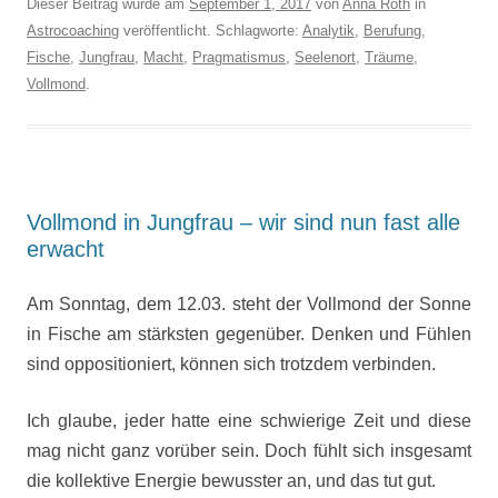
Dieser Beitrag wurde am
September 1, 2017
von
Anna Roth
in
Astrocoaching
veröffentlicht. Schlagworte:
Analytik
,
Berufung
,
Fische
,
Jungfrau
,
Macht
,
Pragmatismus
,
Seelenort
,
Träume
,
Vollmond
.
Vollmond in Jungfrau – wir sind nun fast alle
erwacht
Am Sonntag, dem 12.03. steht der Vollmond der Sonne
in Fische am stärksten gegenüber. Denken und Fühlen
sind oppositioniert, können sich trotzdem verbinden.
Ich glaube, jeder hatte eine schwierige Zeit und diese
mag nicht ganz vorüber sein. Doch fühlt sich insgesamt
die kollektive Energie bewusster an, und das tut gut.