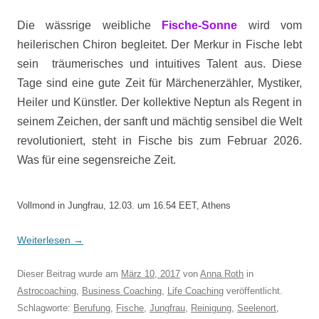
Die wässrige weibliche
Fische-Sonne
wird vom
heilerischen Chiron begleitet. Der Merkur in Fische lebt
sein träumerisches und intuitives Talent aus. Diese
Tage sind eine gute Zeit für Märchenerzähler, Mystiker,
Heiler und Künstler. Der kollektive Neptun als Regent in
seinem Zeichen, der sanft und mächtig sensibel die Welt
revolutioniert, steht in Fische bis zum Februar 2026.
Was für eine segensreiche Zeit.
Vollmond in Jungfrau, 12.03. um 16.54 EET, Athens
Weiterlesen
→
Dieser Beitrag wurde am
März 10, 2017
von
Anna Roth
in
Astrocoaching
,
Business Coaching
,
Life Coaching
veröffentlicht.
Schlagworte:
Berufung
,
Fische
,
Jungfrau
,
Reinigung
,
Seelenort
,