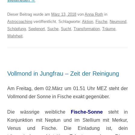
Weiterlesen
→
Dieser Beitrag wurde am
März 13, 2018
von
Anna Roth
in
Astrocoaching
veröffentlicht. Schlagworte:
Aktion
,
Fische
,
Neumond
,
Schöpfung
,
Seelenort
,
Suche
,
Sucht
,
Transformation
,
Träume
,
Wahrheit
.
Vollmond in Jungfrau – Zeit der Reinigung
Am Freitag, dem 02.März um 01.51 Uhr MEZ steht der
Vollmond der Sonne in Fische exakt gegenüber.
Die wässrige weibliche
Fische-Sonne
steht in
Konjunktion mit Neptun und im Stellium mit Merkur,
Venus und Fische. Die Einladung ist, dein