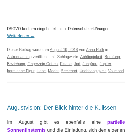
DSGVO-konform eingebettet – s.u. Datenschutzerklärungen
Weiterlesen
→
Dieser Beitrag wurde am
August 19, 2018
von
Anna Roth
in
Astrocoaching
veröffentlicht. Schlagworte:
Abhängigkeit
,
Berufung
,
Beziehung
,
Fingerzeig Gottes
,
Fische
,
Jod
,
Jungfrau
,
Jupiter
,
karmische Figur
,
Liebe
,
Macht
,
Seelenort
,
Unabhängigkeit
,
Vollmond
.
Augustvision: Der Blick hinter die Kulissen
Im August gibt es ebenfalls eine
partielle
Sonnenfinsternis
und die Einladung, sich den eigenen