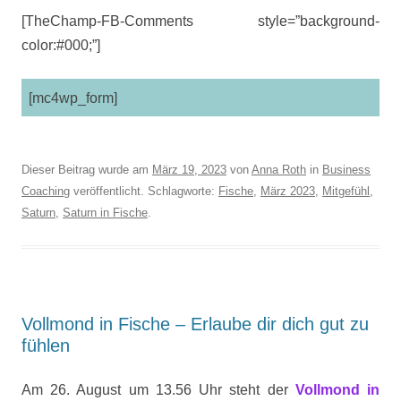
[TheChamp-FB-Comments style=”background-
color:#000;”]
[mc4wp_form]
Dieser Beitrag wurde am
März 19, 2023
von
Anna Roth
in
Business
Coaching
veröffentlicht. Schlagworte:
Fische
,
März 2023
,
Mitgefühl
,
Saturn
,
Saturn in Fische
.
Vollmond in Fische – Erlaube dir dich gut zu
fühlen
Am 26. August um 13.56 Uhr steht der
Vollmond in