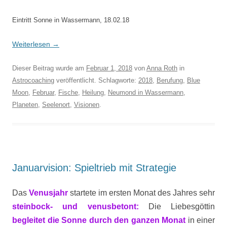
Eintritt Sonne in Wassermann, 18.02.18
Weiterlesen
→
Dieser Beitrag wurde am
Februar 1, 2018
von
Anna Roth
in
Astrocoaching
veröffentlicht. Schlagworte:
2018
,
Berufung
,
Blue
Moon
,
Februar
,
Fische
,
Heilung
,
Neumond in Wassermann
,
Planeten
,
Seelenort
,
Visionen
.
Januarvision: Spieltrieb mit Strategie
Das
Venusjahr
startete im ersten Monat des Jahres sehr
steinbock- und venusbetont:
Die Liebesgöttin
begleitet die Sonne durch den ganzen Monat
in einer