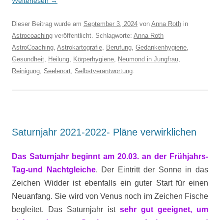
Weiterlesen
→
Dieser Beitrag wurde am
September 3, 2024
von
Anna Roth
in
Astrocoaching
veröffentlicht. Schlagworte:
Anna Roth
AstroCoaching
,
Astrokartografie
,
Berufung
,
Gedankenhygiene
,
Gesundheit
,
Heilung
,
Körperhygiene
,
Neumond in Jungfrau
,
Reinigung
,
Seelenort
,
Selbstverantwortung
.
Saturnjahr 2021-2022- Pläne verwirklichen
Das Saturnjahr beginnt am 20.03. an der Frühjahrs-
Tag-und Nachtgleiche
. Der Eintritt der Sonne in das
Zeichen Widder ist ebenfalls ein guter Start für einen
Neuanfang. Sie wird von Venus noch im Zeichen Fische
begleitet. Das Saturnjahr ist
sehr gut geeignet, um