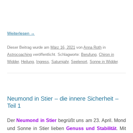
Weiterlesen
→
Dieser Beitrag wurde am
März 16, 2021
von
Anna Roth
in
Astrocoaching
veröffentlicht. Schlagworte:
Berufung
,
Chiron in
Widder
,
Heilung
,
Ingress
,
Saturnjahr
,
Seelenort
,
Sonne in Widder
.
Neumond in Stier – die innere Sicherheit –
Teil 1
Der
Neumond in Stier
begrüßt uns am 23. April. Mond
und Sonne in Stier lieben
Genuss und Stabilität
. Mit