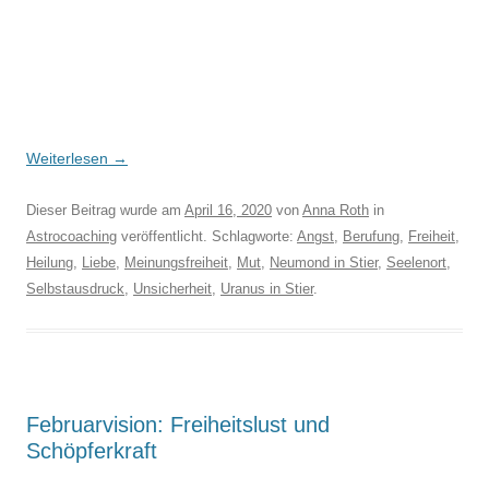
Weiterlesen
→
Dieser Beitrag wurde am
April 16, 2020
von
Anna Roth
in
Astrocoaching
veröffentlicht. Schlagworte:
Angst
,
Berufung
,
Freiheit
,
Heilung
,
Liebe
,
Meinungsfreiheit
,
Mut
,
Neumond in Stier
,
Seelenort
,
Selbstausdruck
,
Unsicherheit
,
Uranus in Stier
.
Februarvision: Freiheitslust und
Schöpferkraft