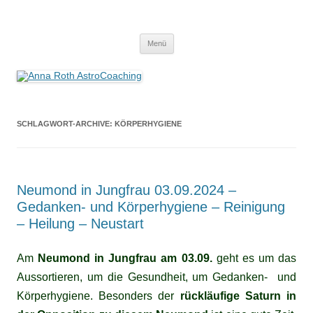
Anna Roth AstroCoaching
Seelenort-Finderin – AstroCoach
Zum
Menü
Inhalt
springen
SCHLAGWORT-ARCHIVE:
KÖRPERHYGIENE
Neumond in Jungfrau 03.09.2024 –
Gedanken- und Körperhygiene – Reinigung
– Heilung – Neustart
Am
Neumond in Jungfrau am 03.09.
geht es um das
Aussortieren, um die Gesundheit, um Gedanken- und
Körperhygiene. Besonders der
rückläufige Saturn in