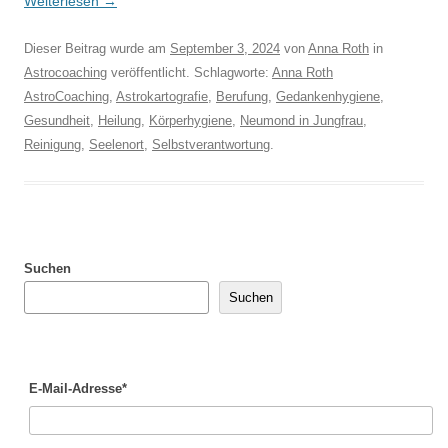
Weiterlesen
→
Dieser Beitrag wurde am
September 3, 2024
von
Anna Roth
in
Astrocoaching
veröffentlicht. Schlagworte:
Anna Roth
AstroCoaching
,
Astrokartografie
,
Berufung
,
Gedankenhygiene
,
Gesundheit
,
Heilung
,
Körperhygiene
,
Neumond in Jungfrau
,
Reinigung
,
Seelenort
,
Selbstverantwortung
.
Suchen
Suchen
E-Mail-Adresse*