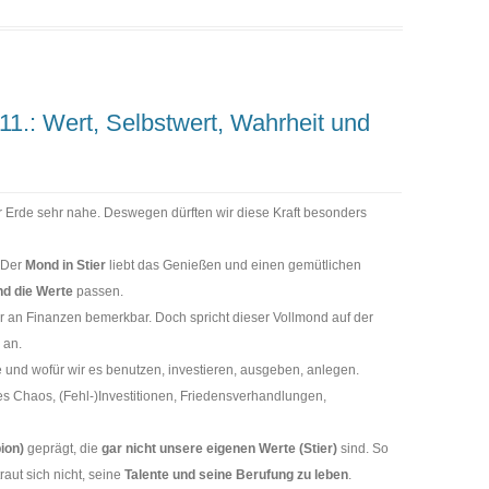
11.: Wert, Selbstwert, Wahrheit und
r Erde sehr nahe. Deswegen dürften wir diese Kraft besonders
. Der
Mond in Stier
liebt das Genießen und einen gemütlichen
nd die Werte
passen.
 an Finanzen bemerkbar. Doch spricht dieser Vollmond auf der
 an.
e und wofür wir es benutzen, investieren, ausgeben, anlegen.
es Chaos, (Fehl-)Investitionen, Friedensverhandlungen,
ion)
geprägt, die
gar nicht unsere eigenen Werte (Stier)
sind. So
traut sich nicht, seine
Talente und seine Berufung zu leben
.