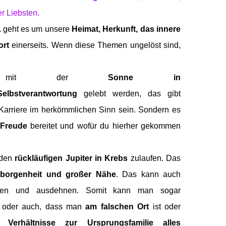
er Liebsten.
.
geht es um unsere
Heimat, Herkunft, das innere
ort
einerseits. Wenn diese Themen ungelöst sind,
will mit der
Sonne in
Selbstverantwortung
gelebt werden, das gibt
 Karriere im herkömmlichen Sinn sein. Sondern es
 Freude
bereitet und wofür du hierher gekommen
 den
rückläufigen Jupiter in Krebs
zulaufen. Das
orgenheit und großer Nähe
. Das kann auch
ken und ausdehnen. Somit kann man sogar
, oder auch, dass man
am falschen Ort
ist oder
en Verhältnisse zur Ursprungsfamilie
alles