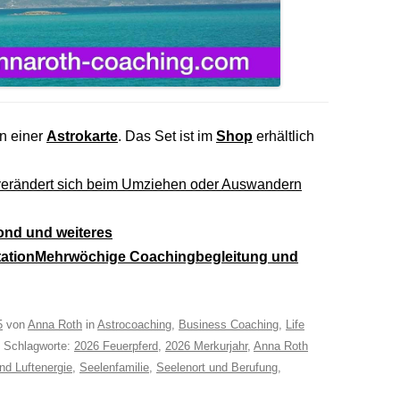
n einer
Astrokarte
. Das Set ist im
Shop
erhältlich
erändert sich beim Umziehen oder Auswandern
ond und weiteres
tation
Mehrwöchige Coachingbegleitung und
5
von
Anna Roth
in
Astrocoaching
,
Business Coaching
,
Life
. Schlagworte:
2026 Feuerpferd
,
2026 Merkurjahr
,
Anna Roth
nd Luftenergie
,
Seelenfamilie
,
Seelenort und Berufung
,