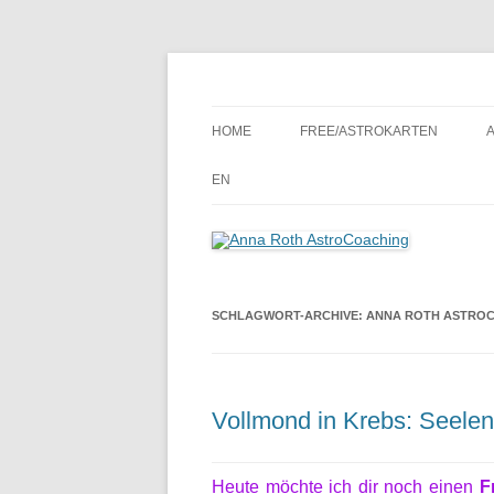
Seelenort-Finderin – AstroCoach
Anna Roth AstroCoa
HOME
FREE/ASTROKARTEN
EN
SCHLAGWORT-ARCHIVE:
ANNA ROTH ASTRO
Vollmond in Krebs: Seelen
Heute möchte ich dir noch einen
F