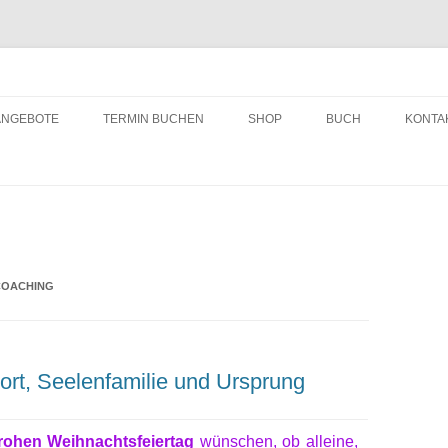
ching
Zum
Inhalt
ANGEBOTE
TERMIN BUCHEN
SHOP
BUCH
KONTA
springen
COACHING
ort, Seelenfamilie und Ursprung
rohen Weihnachtsfeiertag
wünschen, ob alleine,