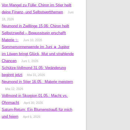
Von Mangel zu Fülle: Chiron im Stier heilt
deine Finanz- und Selbstwertthemen
Juni
18, 2026
Neumond in Zwillinge 15.06: Chiron heilt
Selbstzweifel – Bewusstsein erschafft
Materie ✨
Juni 10, 2026
Sommersonnenwende im Juni ☀️ Jupiter
im Löwen bringt Glück, Mut und strahlende
Chancen
Juni 1, 2026
Schütze-Vollmond 31.05: Veränderung
beginnt jetzt
Mai 31, 2026
Neumond in Stier 16.05.: Materie meistern
Mai 12, 2026
Vollmond in Skorpion 01.05.: Macht vs.
Ohnmacht
April 30, 2026
Saturn-Return: Ein Blumenstrauß für mich
und feiern
April 6, 2026