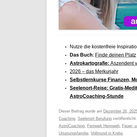
Nutze die kostenfreie Inspiratio
Das Buch
:
Finde deinen Platz
Astrokartografie:
Aszendent v
2026 – das
Merkurjahr
Selbstlernkurse Finanzen, M
Seelenort-Reise: Gratis-Medi
AstroCoaching-Stunde
Dieser Beitrag wurde am
Dezember 26, 202
Coaching
,
Seelenort Berufung
veröffentlicht
AstroCoaching
,
Fernweh Heimweh
,
Feuer- u
Ursprungsfamilie
,
Vollmond in Krebs
.