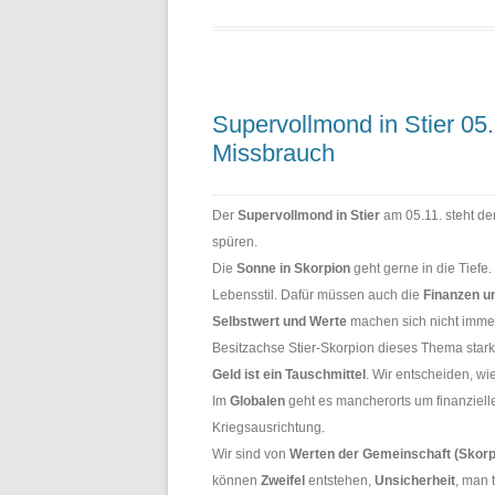
Supervollmond in Stier 05.
Missbrauch
Der
Supervollmond in Stier
am 05.11. steht de
spüren.
Die
Sonne in Skorpion
geht gerne in die Tiefe
Lebensstil. Dafür müssen auch die
Finanzen u
Selbstwert und Werte
machen sich nicht immer
Besitzachse Stier-Skorpion dieses Thema stark
Geld ist ein Tauschmittel
. Wir entscheiden, wi
Im
Globalen
geht es mancherorts um finanziell
Kriegsausrichtung.
Wir sind von
Werten der Gemeinschaft (Skorp
können
Zweifel
entstehen,
Unsicherheit
, man 