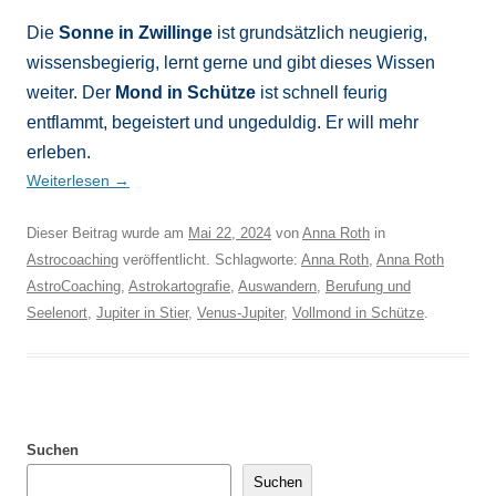
Die
Sonne in Zwillinge
ist grundsätzlich neugierig,
wissensbegierig, lernt gerne und gibt dieses Wissen
weiter. Der
Mond in Schütze
ist schnell feurig
entflammt, begeistert und ungeduldig. Er will mehr
erleben.
Weiterlesen
→
Dieser Beitrag wurde am
Mai 22, 2024
von
Anna Roth
in
Astrocoaching
veröffentlicht. Schlagworte:
Anna Roth
,
Anna Roth
AstroCoaching
,
Astrokartografie
,
Auswandern
,
Berufung und
Seelenort
,
Jupiter in Stier
,
Venus-Jupiter
,
Vollmond in Schütze
.
Suchen
Suchen