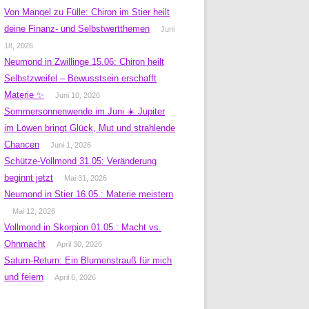
Von Mangel zu Fülle: Chiron im Stier heilt
deine Finanz- und Selbstwertthemen
Juni
18, 2026
Neumond in Zwillinge 15.06: Chiron heilt
Selbstzweifel – Bewusstsein erschafft
Materie ✨
Juni 10, 2026
Sommersonnenwende im Juni ☀️ Jupiter
im Löwen bringt Glück, Mut und strahlende
Chancen
Juni 1, 2026
Schütze-Vollmond 31.05: Veränderung
beginnt jetzt
Mai 31, 2026
Neumond in Stier 16.05.: Materie meistern
Mai 12, 2026
Vollmond in Skorpion 01.05.: Macht vs.
Ohnmacht
April 30, 2026
Saturn-Return: Ein Blumenstrauß für mich
und feiern
April 6, 2026