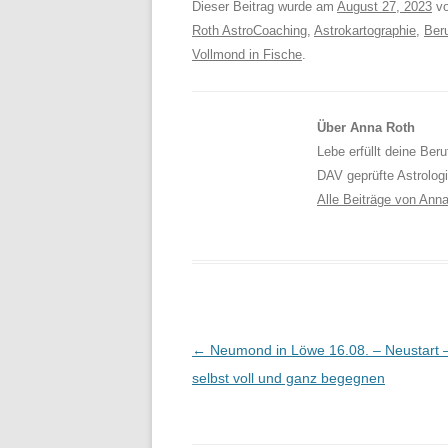
Dieser Beitrag wurde am
August 27, 2023
v
Roth AstroCoaching
,
Astrokartographie
,
Ber
Vollmond in Fische
.
Über Anna Roth
Lebe erfüllt deine Ber
DAV geprüfte Astrolog
Alle Beiträge von Ann
Beitragsnavigation
←
Neumond in Löwe 16.08. – Neustart –
selbst voll und ganz begegnen