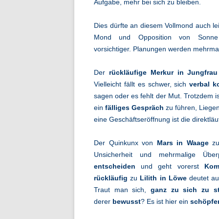
Aufgabe, mehr bei sich zu bleiben.
Dies dürfte an diesem Vollmond auch le
Mond und Opposition von Son
vorsichtiger. Planungen werden mehrm
Der
rückläufige Merkur in Jungfrau
Vielleicht fällt es schwer, sich
verbal k
sagen oder es fehlt der Mut. Trotzdem i
ein
fälliges Gespräch
zu führen, Liege
eine Geschäftseröffnung ist die direktlä
Der Quinkunx von
Mars in Waage
zum
Unsicherheit und mehrmalige Üb
entscheiden
und geht vorerst
Kom
rückläufig
zu
Lilith in Löwe
deutet au
Traut man sich,
ganz zu sich zu s
derer
bewusst
? Es ist hier ein
schöpfer