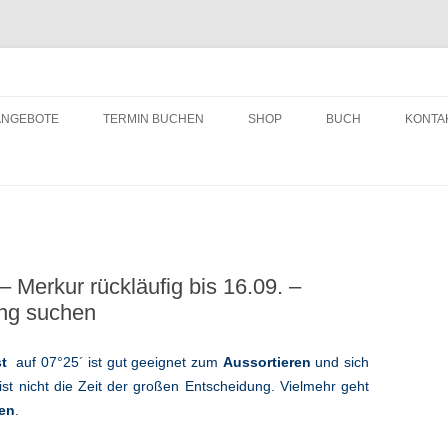
ching
Zum
Inhalt
ANGEBOTE
TERMIN BUCHEN
SHOP
BUCH
KONTA
springen
– Merkur rückläufig bis 16.09. –
ung suchen
ust
auf 07°25´ ist gut geeignet zum
Aussortieren
und sich
ist nicht die Zeit der großen Entscheidung. Vielmehr geht
en
.