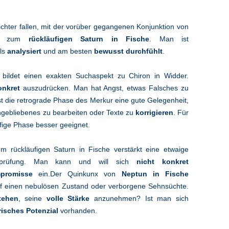
ichter fallen, mit der vorüber gegangenen Konjunktion von
ne zum
rückläufigen Saturn in Fische
. Man ist
als
analysiert
und am besten
bewusst
durchfühlt
.
bildet einen exakten Suchaspekt zu Chiron in Widder.
onkret
auszudrücken. Man hat Angst, etwas Falsches zu
st die retrograde Phase des Merkur eine gute Gelegenheit,
ngebliebenes zu bearbeiten oder Texte zu
korrigieren
. Für
ufige Phase besser geeignet.
 rückläufigen Saturn in Fische verstärkt eine etwaige
erprüfung. Man kann und will sich
nicht konkret
promisse
ein.Der Quinkunx von
Neptun in Fische
f einen nebulösen Zustand oder verborgene Sehnsüchte.
tehen
, seine
volle Stärke
anzunehmen? Ist man sich
isches Potenzial
vorhanden.