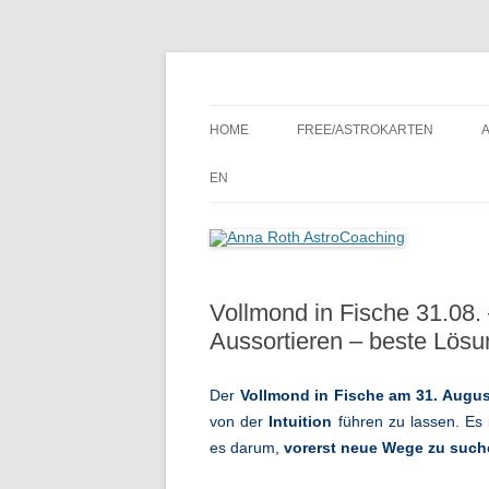
Seelenort-Finderin – AstroCoach
Anna Roth AstroCoa
HOME
FREE/ASTROKARTEN
EN
Vollmond in Fische 31.08. 
Aussortieren – beste Lös
Der
Vollmond in Fische am 31. Aug
von der
Intuition
führen zu lassen. Es 
es darum,
vorerst
neue Wege zu such