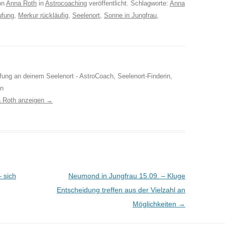
on
Anna Roth
in
Astrocoaching
veröffentlicht. Schlagworte:
Anna
ufung
,
Merkur rückläufig
,
Seelenort
,
Sonne in Jungfrau
,
ufung an deinem Seelenort - AstroCoach, Seelenort-Finderin,
in
a Roth anzeigen
→
 sich
Neumond in Jungfrau 15.09. – Kluge
Entscheidung treffen aus der Vielzahl an
Möglichkeiten
→