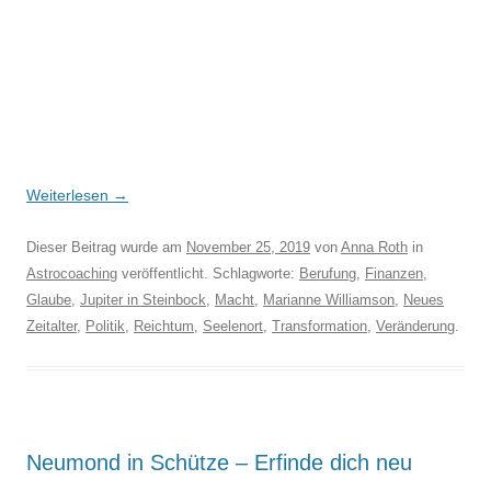
Weiterlesen
→
Dieser Beitrag wurde am
November 25, 2019
von
Anna Roth
in
Astrocoaching
veröffentlicht. Schlagworte:
Berufung
,
Finanzen
,
Glaube
,
Jupiter in Steinbock
,
Macht
,
Marianne Williamson
,
Neues
Zeitalter
,
Politik
,
Reichtum
,
Seelenort
,
Transformation
,
Veränderung
.
Neumond in Schütze – Erfinde dich neu