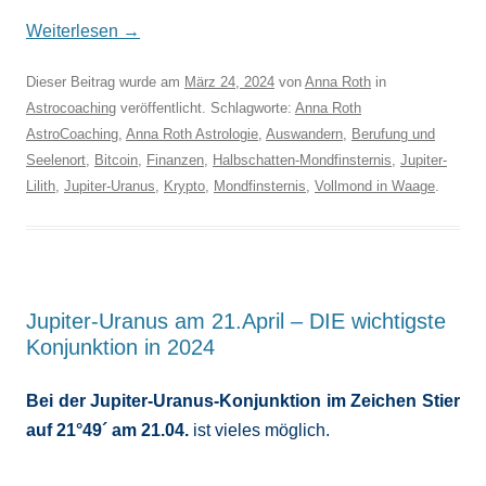
Weiterlesen
→
Dieser Beitrag wurde am
März 24, 2024
von
Anna Roth
in
Astrocoaching
veröffentlicht. Schlagworte:
Anna Roth
AstroCoaching
,
Anna Roth Astrologie
,
Auswandern
,
Berufung und
Seelenort
,
Bitcoin
,
Finanzen
,
Halbschatten-Mondfinsternis
,
Jupiter-
Lilith
,
Jupiter-Uranus
,
Krypto
,
Mondfinsternis
,
Vollmond in Waage
.
Jupiter-Uranus am 21.April – DIE wichtigste
Konjunktion in 2024
Bei der Jupiter-Uranus-Konjunktion im Zeichen Stier
auf 21°49´ am 21.04.
ist vieles möglich.