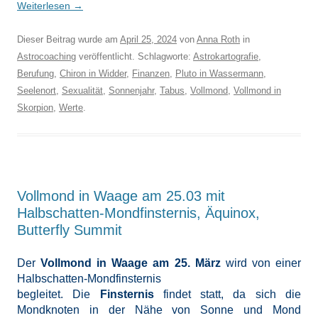
Weiterlesen
→
Dieser Beitrag wurde am
April 25, 2024
von
Anna Roth
in
Astrocoaching
veröffentlicht. Schlagworte:
Astrokartografie
,
Berufung
,
Chiron in Widder
,
Finanzen
,
Pluto in Wassermann
,
Seelenort
,
Sexualität
,
Sonnenjahr
,
Tabus
,
Vollmond
,
Vollmond in
Skorpion
,
Werte
.
Vollmond in Waage am 25.03 mit
Halbschatten-Mondfinsternis, Äquinox,
Butterfly Summit
Der
Vollmond in Waage am 25. März
wird von einer
Halbschatten-Mondfinsternis
begleitet. Die
Finsternis
findet statt, da sich die
Mondknoten in der Nähe von Sonne und Mond