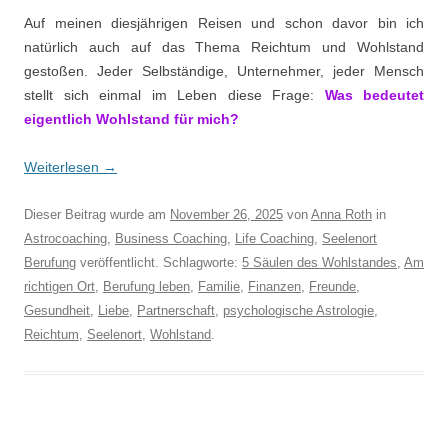
Auf meinen diesjährigen Reisen und schon davor bin ich
natürlich auch auf das Thema Reichtum und Wohlstand
gestoßen. Jeder Selbständige, Unternehmer, jeder Mensch
stellt sich einmal im Leben diese Frage:
Was bedeutet
eigentlich Wohlstand für mich?
Weiterlesen
→
Dieser Beitrag wurde am
November 26, 2025
von
Anna Roth
in
Astrocoaching
,
Business Coaching
,
Life Coaching
,
Seelenort
Berufung
veröffentlicht. Schlagworte:
5 Säulen des Wohlstandes
,
Am
richtigen Ort
,
Berufung leben
,
Familie
,
Finanzen
,
Freunde
,
Gesundheit
,
Liebe
,
Partnerschaft
,
psychologische Astrologie
,
Reichtum
,
Seelenort
,
Wohlstand
.