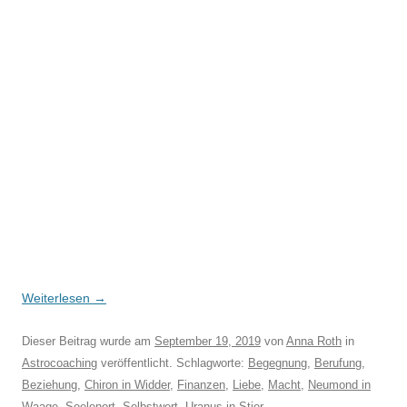
Weiterlesen
→
Dieser Beitrag wurde am
September 19, 2019
von
Anna Roth
in
Astrocoaching
veröffentlicht. Schlagworte:
Begegnung
,
Berufung
,
Beziehung
,
Chiron in Widder
,
Finanzen
,
Liebe
,
Macht
,
Neumond in
Waage
,
Seelenort
,
Selbstwert
,
Uranus in Stier
.