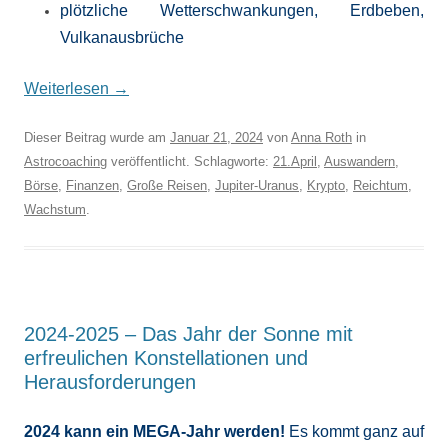
plötzliche Wetterschwankungen, Erdbeben,
Vulkanausbrüche
Weiterlesen
→
Dieser Beitrag wurde am
Januar 21, 2024
von
Anna Roth
in
Astrocoaching
veröffentlicht. Schlagworte:
21.April
,
Auswandern
,
Börse
,
Finanzen
,
Große Reisen
,
Jupiter-Uranus
,
Krypto
,
Reichtum
,
Wachstum
.
2024-2025 – Das Jahr der Sonne mit
erfreulichen Konstellationen und
Herausforderungen
2024 kann ein MEGA-Jahr werden!
Es kommt ganz auf