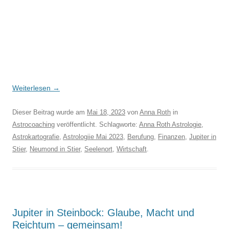
Weiterlesen
→
Dieser Beitrag wurde am
Mai 18, 2023
von
Anna Roth
in
Astrocoaching
veröffentlicht. Schlagworte:
Anna Roth Astrologie
,
Astrokartografie
,
Astrologiie Mai 2023
,
Berufung
,
Finanzen
,
Jupiter in
Stier
,
Neumond in Stier
,
Seelenort
,
Wirtschaft
.
Jupiter in Steinbock: Glaube, Macht und
Reichtum – gemeinsam!