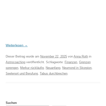
Weiterlesen
→
Dieser Beitrag wurde am
November 22, 2025
von
Anna Roth
in
Astrocoaching
veröffentlicht. Schlagworte:
Finanzen
,
Grenzen
sprengen
,
Merkur rückläufig
,
Neuanfang
,
Neumond in Skorpion
,
Seelenort und Berufung
,
Tabus durchbrechen
.
Suchen