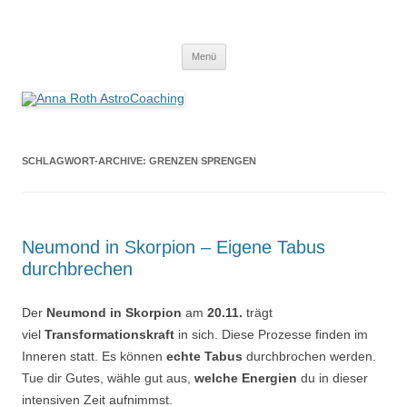
Anna Roth AstroCoaching
Seelenort-Finderin – AstroCoach
Zum
Menü
Inhalt
springen
SCHLAGWORT-ARCHIVE:
GRENZEN SPRENGEN
Neumond in Skorpion – Eigene Tabus
durchbrechen
Der
Neumond in Skorpion
am
20.11.
trägt
viel
Transformationskraft
in sich. Diese Prozesse finden im
Inneren statt. Es können
echte Tabus
durchbrochen werden.
Tue dir Gutes, wähle gut aus,
welche Energien
du in dieser
intensiven Zeit aufnimmst.