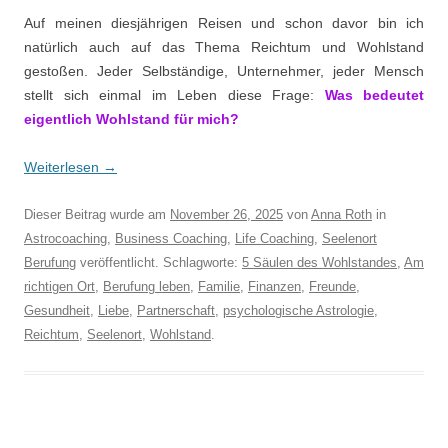
Auf meinen diesjährigen Reisen und schon davor bin ich
natürlich auch auf das Thema Reichtum und Wohlstand
gestoßen. Jeder Selbständige, Unternehmer, jeder Mensch
stellt sich einmal im Leben diese Frage:
Was bedeutet
eigentlich Wohlstand für mich?
Weiterlesen
→
Dieser Beitrag wurde am
November 26, 2025
von
Anna Roth
in
Astrocoaching
,
Business Coaching
,
Life Coaching
,
Seelenort
Berufung
veröffentlicht. Schlagworte:
5 Säulen des Wohlstandes
,
Am
richtigen Ort
,
Berufung leben
,
Familie
,
Finanzen
,
Freunde
,
Gesundheit
,
Liebe
,
Partnerschaft
,
psychologische Astrologie
,
Reichtum
,
Seelenort
,
Wohlstand
.