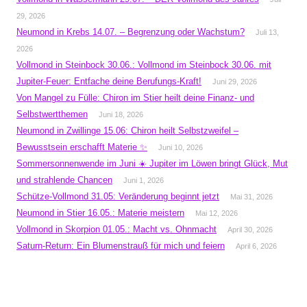
29, 2026
Neumond in Krebs 14.07. – Begrenzung oder Wachstum?
Juli 13,
2026
Vollmond in Steinbock 30.06.: Vollmond im Steinbock 30.06. mit
Jupiter-Feuer: Entfache deine Berufungs-Kraft!
Juni 29, 2026
Von Mangel zu Fülle: Chiron im Stier heilt deine Finanz- und
Selbstwertthemen
Juni 18, 2026
Neumond in Zwillinge 15.06: Chiron heilt Selbstzweifel –
Bewusstsein erschafft Materie ✨
Juni 10, 2026
Sommersonnenwende im Juni ☀️ Jupiter im Löwen bringt Glück, Mut
und strahlende Chancen
Juni 1, 2026
Schütze-Vollmond 31.05: Veränderung beginnt jetzt
Mai 31, 2026
Neumond in Stier 16.05.: Materie meistern
Mai 12, 2026
Vollmond in Skorpion 01.05.: Macht vs. Ohnmacht
April 30, 2026
Saturn-Return: Ein Blumenstrauß für mich und feiern
April 6, 2026